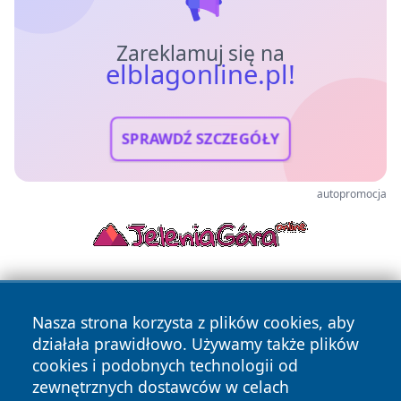
Zareklamuj się na
elblagonline.pl!
SPRAWDŹ SZCZEGÓŁY
autopromocja
Nasza strona korzysta z plików cookies, aby
działała prawidłowo. Używamy także plików
cookies i podobnych technologii od
zewnętrznych dostawców w celach
Copyright © 2026 elblagonline.pl Wszystkie prawa