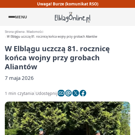
Uwaga! Burze (komunikat RSO)
MENU
Strona główna
Wiadomości
W Elblągu uczczą 81. rocznicę końca wojny przy grobach Aliantów
W Elblągu uczczą 81. rocznicę
końca wojny przy grobach
Aliantów
7 maja 2026
1 min czytania
Udostępnij