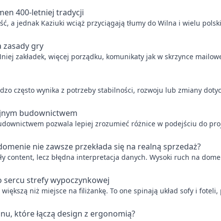
men 400-letniej tradycji
ść, a jednak Kaziuki wciąż przyciągają tłumy do Wilna i wielu pols
a zasady gry
niej zakładek, więcej porządku, komunikaty jak w skrzynce mailowej
 często wynika z potrzeby stabilności, rozwoju lub zmiany dotych
yjnym budownictwem
wnictwem pozwala lepiej zrozumieć różnice w podejściu do proje
 domenie nie zawsze przekłada się na realną sprzedaż?
 content, lecz błędna interpretacja danych. Wysoki ruch na domen
o sercu strefy wypoczynkowej
 większą niż miejsce na filiżankę. To one spinają układ sofy i foteli
onu, które łączą design z ergonomią?