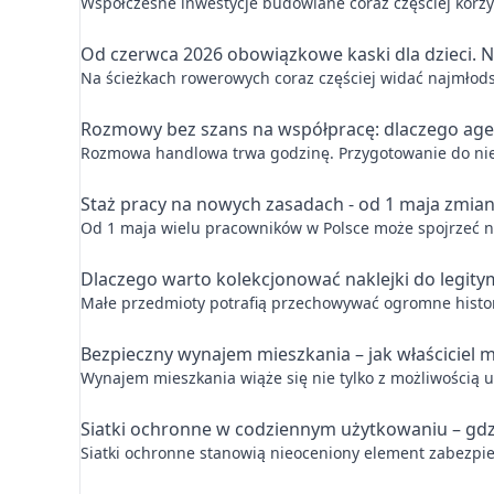
Współczesne inwestycje budowlane coraz częściej korzys
Od czerwca 2026 obowiązkowe kaski dla dzieci. N
Na ścieżkach rowerowych coraz częściej widać najmłods
Rozmowy bez szans na współpracę: dlaczego agenc
Rozmowa handlowa trwa godzinę. Przygotowanie do niej z
Staż pracy na nowych zasadach - od 1 maja zmia
Od 1 maja wielu pracowników w Polsce może spojrzeć na 
Dlaczego warto kolekcjonować naklejki do legitym
Małe przedmioty potrafią przechowywać ogromne historie
Bezpieczny wynajem mieszkania – jak właściciel
Wynajem mieszkania wiąże się nie tylko z możliwością u
Siatki ochronne w codziennym użytkowaniu – gdzi
Siatki ochronne stanowią nieoceniony element zabezpie