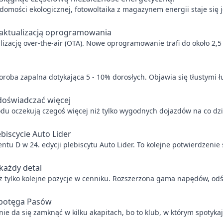
adomości ekologicznej, fotowoltaika z magazynem energii staje się
 aktualizacją oprogramowania
alizację over-the-air (OTA). Nowe oprogramowanie trafi do około 2
horoba zapalna dotykająca 5 - 10% dorosłych. Objawia się tłustymi 
doświadczać więcej
odu oczekują czegoś więcej niż tylko wygodnych dojazdów na co dzi
iscycie Auto Lider
u D w 24. edycji plebiscytu Auto Lider. To kolejne potwierdzenie s
 każdy detal
 tylko kolejne pozycje w cenniku. Rozszerzona gama napędów, odś
ę potęga Pasów
nie da się zamknąć w kilku akapitach, bo to klub, w którym spotykaj