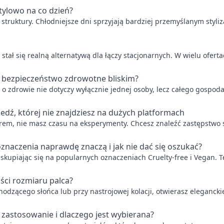
stylowo na co dzień?
j struktury. Chłodniejsze dni sprzyjają bardziej przemyślanym styli
y stał się realną alternatywą dla łączy stacjonarnych. W wielu ofer
ć bezpieczeństwo zdrowotne bliskim?
 o zdrowie nie dotyczy wyłącznie jednej osoby, lecz całego gospo
edź, której nie znajdziesz na dużych platformach
m, nie masz czasu na eksperymenty. Chcesz znaleźć zastępstwo szy
oznaczenia naprawdę znaczą i jak nie dać się oszukać?
skupiając się na popularnych oznaczeniach Cruelty-free i Vegan. T
ści rozmiaru palca?
hodzącego słońca lub przy nastrojowej kolacji, otwierasz elegancki
 zastosowanie i dlaczego jest wybierana?