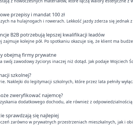
tają z nowoczesnych materiałów, które łączą walory estetyczne z w
owe przepisy i mandat 100 zł
zych na hulajnogach i rowerach. Lekkość jazdy zderza się jednak 
je B2B potrzebują lepszej kwalifikacji leadów
ajmuje kolejne pół. Po spotkaniu okazuje się, że klient ma budżet
ny obejmą firmy prywatne
swój zawodowy życiorys inaczej niż dotąd. Jak podaje Wojciech Śc
acji szkolnej?
. Naklejki do legitymacji szkolnych, które przez lata pełniły wyłą
 może zweryfikować najemcę?
zyskania dodatkowego dochodu, ale również z odpowiedzialnością i
e sprawdzają się najlepiej
czeń zarówno w prywatnych przestrzeniach mieszkalnych, jak i obi