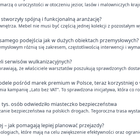
marzą o uroczystości w otoczeniu jezior, lasów i malowniczych kra
 stworzyły spójną i funkcjonalną aranżację?
wnętrza. Mebel nie musi być częścią jednej kolekcji z pozostałym
 samego podejścia jak w dużych obiektach przemysłowych?
zemysłowym różnią się zakresem, częstotliwością interwencji i wy
li serwisów wulkanizacyjnych?
sprawiają, że właściciele warsztatów poszukują sprawdzonych dos
dele pośród marek premium w Polsce, teraz korzystniej o 
ia kampanię „Lato bez VAT”. To sprawdzona inicjatywa, która co r
2 tys. osób odwiedziło miasteczko bezpieczeństwa
ększanie bezpieczeństwa na polskich drogach. Tegoroczna trasa wyst
ej – jak pomagają lepiej planować przejazdy?
ologiach, które mają na celu zwiększenie efektywności oraz ograni