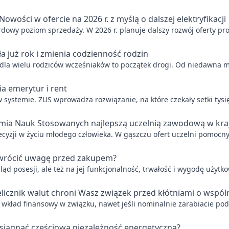
Nowości w ofercie na 2026 r. z myślą o dalszej elektryfikacji
dowy poziom sprzedaży. W 2026 r. planuje dalszy rozwój oferty p
 już rok i zmienia codzienność rodzin
- dla wielu rodziców wcześniaków to początek drogi. Od niedawna m
a emerytur i rent
 w systemie. ZUS wprowadza rozwiązanie, na które czekały setki tys
mia Nauk Stosowanych najlepszą uczelnią zawodową w kra
decyzji w życiu młodego człowieka. W gąszczu ofert uczelni pomo
 zwrócić uwagę przed zakupem?
 posesji, ale też na jej funkcjonalność, trwałość i wygodę użytko
elicznik walut chroni Wasz związek przed kłótniami o wspól
y wkład finansowy w związku, nawet jeśli nominalnie zarabiacie pod
siągnąć częściową niezależność energetyczną?