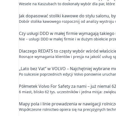
Wesele na Kaszubach to doskonały wybór dla par, które 
Jak dopasować stoliki kawowe do stylu salonu, by
Dobór stolika kawowego rozpocznij od analizy wystroju 
Czy usługi DDD w małej firmie wymagają takiego
Nie – usługi DDD w małej firmie i w dużym obiekcie pr
Dlaczego REDATS to częsty wybór wśród właścicie
Rosnące wymagania klientów i presja na jakość usług 
„Lato bez Vat” w VOLVO – Najchętniej wybrane mo
Po sukcesie poprzednich edycji Volvo ponownie urucham
Półmetek Volvo For Safety za nami – już niemal 6
6 miast, blisko 62 tys. uczestników i jedna misja: zwi
Mapy pola i linie prowadzenia w nawigacji rolnicz
Współczesne rolnictwo opiera się na precyzyjnych techn