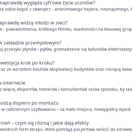
Jak naprawdę wygląda cyfrowe życie uczniów?
ża sobie kogoś z zewnątrz - anonimowego hejtera, nieznajomego, k
 naprawdę widzą młodzi w sieci?
ów - powiadomienia, krótkiego filmiku, wiadomości na klasowej grup
 w zakładzie przemysłowym?
y przesyłu płynów i pyłów, gromadzenie się ładunków elektrosta
westycja krok po kroku?
az ze wzrostem kosztów eksploatacji budynków oraz rosnącą świa
w internecie
az więcej ekspertów, trenerów i konsultantów szuka sposobu, by s
hodzą dopiero po montażu
ro w codziennym użytkowaniu – za mało miejsca, niewygodny wjazd 
ień – czym się różnią i jakie dają efekty
wiednich form terapii, które pomogą pacjentowi wrócić do zdrowe