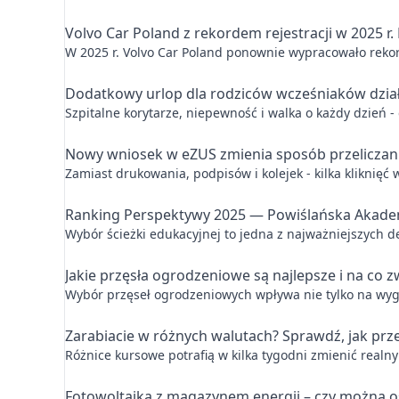
Volvo Car Poland z rekordem rejestracji w 2025 r. 
W 2025 r. Volvo Car Poland ponownie wypracowało rekor
Dodatkowy urlop dla rodziców wcześniaków działa
Szpitalne korytarze, niepewność i walka o każdy dzień 
Nowy wniosek w eZUS zmienia sposób przeliczani
Zamiast drukowania, podpisów i kolejek - kilka kliknięć
Ranking Perspektywy 2025 — Powiślańska Akade
Wybór ścieżki edukacyjnej to jedna z najważniejszych 
Jakie przęsła ogrodzeniowe są najlepsze i na co
Wybór przęseł ogrodzeniowych wpływa nie tylko na wygląd
Zarabiacie w różnych walutach? Sprawdź, jak prz
Różnice kursowe potrafią w kilka tygodni zmienić realn
Fotowoltaika z magazynem energii – czy można o