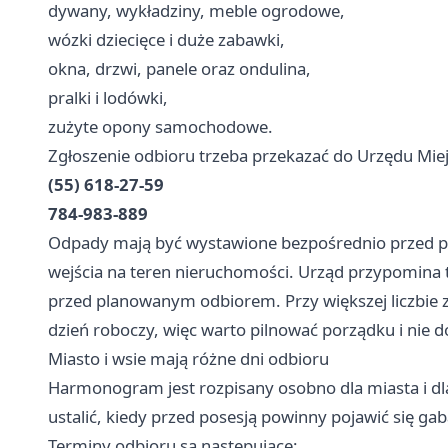
dywany, wykładziny, meble ogrodowe,
wózki dziecięce i duże zabawki,
okna, drzwi, panele oraz ondulina,
pralki i lodówki,
zużyte opony samochodowe.
Zgłoszenie odbioru trzeba przekazać do Urzędu Mi
(55) 618-27-59
784-983-889
Odpady mają być wystawione bezpośrednio przed poses
wejścia na teren nieruchomości. Urząd przypomina te
przed planowanym odbiorem. Przy większej liczbie z
dzień roboczy, więc warto pilnować porządku i nie 
Miasto i wsie mają różne dni odbioru
Harmonogram jest rozpisany osobno dla miasta i dla
ustalić, kiedy przed posesją powinny pojawić się gab
Terminy odbioru są następujące: