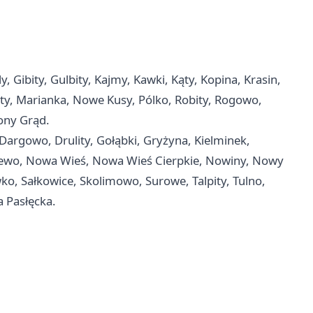
 Gibity, Gulbity, Kajmy, Kawki, Kąty, Kopina, Krasin,
zty, Marianka, Nowe Kusy, Pólko, Robity, Rogowo,
lony Grąd.
Dargowo, Drulity, Gołąbki, Gryżyna, Kielminek,
arzewo, Nowa Wieś, Nowa Wieś Cierpkie, Nowiny, Nowy
o, Sałkowice, Skolimowo, Surowe, Talpity, Tulno,
 Pasłęcka.