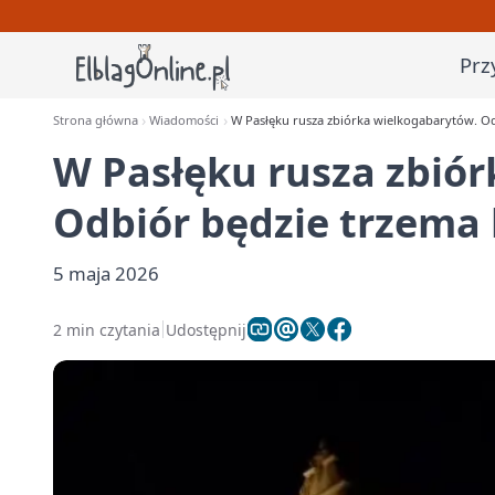
Prz
Strona główna
Wiadomości
W Pasłęku rusza zbiórka wielkogabarytów. O
W Pasłęku rusza zbió
Odbiór będzie trzema
5 maja 2026
2 min czytania
Udostępnij