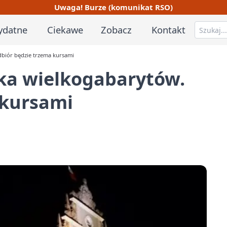
Uwaga! Burze (komunikat RSO)
ydatne
Ciekawe
Zobacz
Kontakt
dbiór będzie trzema kursami
rka wielkogabarytów.
 kursami