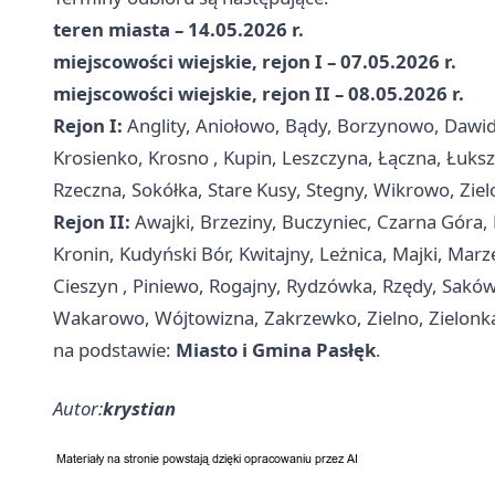
teren miasta – 14.05.2026 r.
miejscowości wiejskie, rejon I – 07.05.2026 r.
miejscowości wiejskie, rejon II – 08.05.2026 r.
Rejon I:
Anglity, Aniołowo, Bądy, Borzynowo, Dawidy,
Krosienko,
Krosno
, Kupin, Leszczyna, Łączna, Łuks
Rzeczna, Sokółka, Stare Kusy, Stegny, Wikrowo, Zie
Rejon II:
Awajki, Brzeziny, Buczyniec, Czarna Góra, 
Kronin, Kudyński Bór, Kwitajny, Leżnica, Majki, M
Cieszyn
, Piniewo, Rogajny, Rydzówka, Rzędy, Sakówk
Wakarowo, Wójtowizna, Zakrzewko, Zielno, Zielonka
na podstawie:
Miasto i Gmina Pasłęk
.
Autor:
krystian