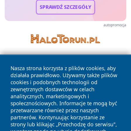
SPRAWDŹ SZCZEGÓŁY
autopromocja
Nasza strona korzysta z plików cookies, aby
działała prawidłowo. Używamy także plików
cookies i podobnych technologii od
zewnętrznych dostawców w celach
Copyright © 2026 elblagonline.pl Wszystkie prawa
analitycznych, marketingowych i
zastrzeżone.
społecznościowych. Informacje te mogą być
przetwarzane również przez naszych
partnerów. Kontynuując korzystanie ze
Polityka
Polityka
News
Autorzy
strony lub klikając „Przechodzę do serwisu",
Prywatności
Cookies