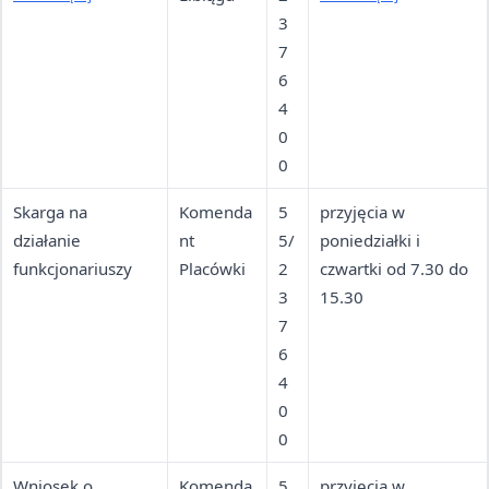
wodach
3
godz. pracy
granicznych
7
6
4
0
0
Skarga na
Komenda
5
przyjęcia w
działanie
nt
5/
poniedziałki i
funkcjonariuszy
Placówki
2
czwartki od 7.30 do
3
15.30
7
6
4
0
0
Wniosek o
Komenda
5
przyjęcia w