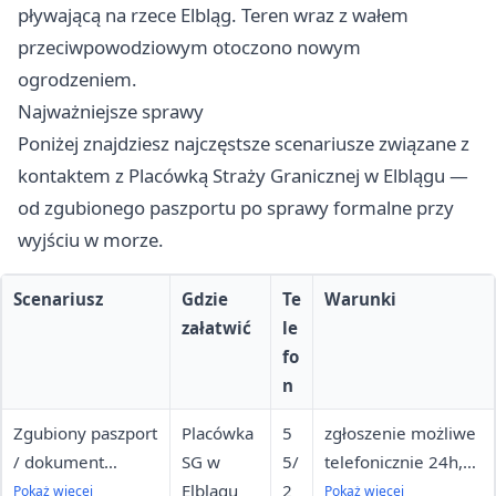
pływającą na rzece Elbląg. Teren wraz z wałem
przeciwpowodziowym otoczono nowym
ogrodzeniem.
Najważniejsze sprawy
Poniżej znajdziesz najczęstsze scenariusze związane z
kontaktem z Placówką Straży Granicznej w Elblągu —
od zgubionego paszportu po sprawy formalne przy
wyjściu w morze.
Scenariusz
Gdzie
Te
Warunki
załatwić
le
fo
n
Zgubiony paszport
Placówka
5
zgłoszenie możliwe
/ dokument
SG w
5/
telefonicznie 24h,
tożsamości na
Elblągu
2
wizyta w siedzibie w
Pokaż więcej
Pokaż więcej