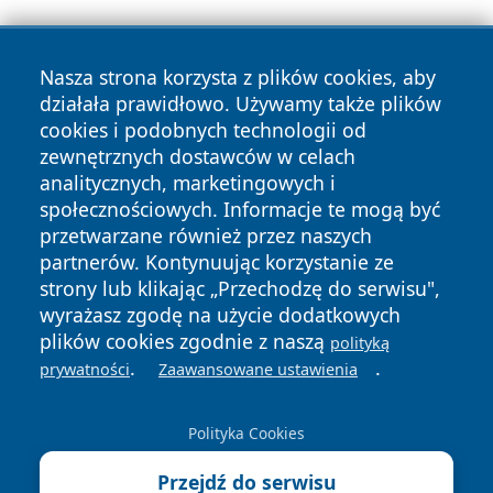
Nasza strona korzysta z plików cookies, aby
działała prawidłowo. Używamy także plików
cookies i podobnych technologii od
zewnętrznych dostawców w celach
Copyright © 2026 elblagonline.pl Wszystkie prawa
analitycznych, marketingowych i
zastrzeżone.
społecznościowych. Informacje te mogą być
przetwarzane również przez naszych
partnerów. Kontynuując korzystanie ze
Polityka
Polityka
News
Autorzy
strony lub klikając „Przechodzę do serwisu",
Prywatności
Cookies
wyrażasz zgodę na użycie dodatkowych
plików cookies zgodnie z naszą
polityką
.
.
prywatności
Zaawansowane ustawienia
Polityka Cookies
Przejdź do serwisu