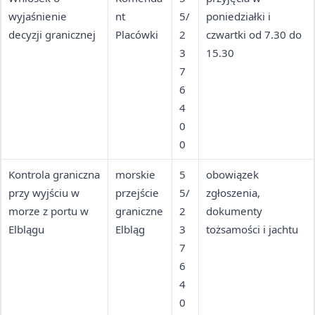
wyjaśnienie
nt
5/
poniedziałki i
decyzji granicznej
Placówki
2
czwartki od 7.30 do
3
15.30
7
6
4
0
0
Kontrola graniczna
morskie
5
obowiązek
przy wyjściu w
przejście
5/
zgłoszenia,
morze z portu w
graniczne
2
dokumenty
Elblągu
Elbląg
3
tożsamości i jachtu
7
6
4
0