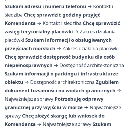
Szukam adresu i numeru telefonu
→
Kontakt i
siedziba
Chcę sprawdzić godziny przyjęć
Komendanta
→
Kontakt i siedziba
Chcę sprawdzić
zasięg terytorialny placówki
→
Zakres działania
placówki
Szukam informacji o obsługiwanych
przejściach morskich
→
Zakres działania placówki
Chcę sprawdzić dostępność budynku dla osób
niepełnosprawnych
→
Dostępność architektoniczna
Szukam informacji o parkingu i infrastrukturze
obiektu
→
Dostępność architektoniczna
Zgubiłem
dokument tożsamości na wodach granicznych
→
Najważniejsze sprawy
Potrzebuję odprawy
granicznej przy wyjściu w morze
→
Najważniejsze
sprawy
Chcę złożyć skargę lub wniosek do
Komendanta
→
Najważniejsze sprawy
Szukam