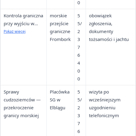
0
Kontrola graniczna
morskie
5
obowiązek
przy wyjściu w
przejście
5/
zgłoszenia,
morze z portu we
graniczne
2
dokumenty
Pokaż więcej
Fromborku
Frombork
3
tożsamości i jachtu
7
6
4
0
0
Sprawy
Placówka
5
wizyta po
cudzoziemców —
SG w
5/
wcześniejszym
przekroczenie
Elblągu
2
uzgodnieniu
granicy morskiej
3
telefonicznym
7
6