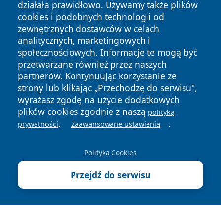
działała prawidłowo. Używamy także plików
cookies i podobnych technologii od
zewnętrznych dostawców w celach
analitycznych, marketingowych i
społecznościowych. Informacje te mogą być
Copyright © 2026 elblagonline.pl Wszystkie prawa
przetwarzane również przez naszych
zastrzeżone.
partnerów. Kontynuując korzystanie ze
strony lub klikając „Przechodzę do serwisu",
wyrażasz zgodę na użycie dodatkowych
Polityka
Polityka
plików cookies zgodnie z naszą
News
Autorzy
polityką
Prywatności
Cookies
.
.
prywatności
Zaawansowane ustawienia
Polityka Cookies
Przejdź do serwisu