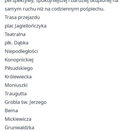
perspektywy, spokojniejszej i bardziej skupionej na
samym ruchu niż na codziennym pośpiechu.
Trasa przejazdu
plac Jagiellończyka
Teatralna
płk. Dąbka
Niepodległości
Konopnickiej
Piłsudskiego
Królewiecka
Moniuszki
Traugutta
Grobla św. Jerzego
Bema
Mickiewicza
Grunwaldzka