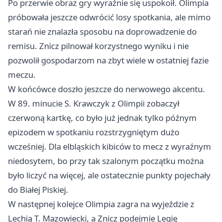
Po przerwie obraz gry wyraźnie się uspokoił. Olimpia
próbowała jeszcze odwrócić losy spotkania, ale mimo
starań nie znalazła sposobu na doprowadzenie do
remisu. Znicz pilnował korzystnego wyniku i nie
pozwolił gospodarzom na zbyt wiele w ostatniej fazie
meczu.
W końcówce doszło jeszcze do nerwowego akcentu.
W 89. minucie S. Krawczyk z Olimpii zobaczył
czerwoną kartkę, co było już jednak tylko późnym
epizodem w spotkaniu rozstrzygniętym dużo
wcześniej. Dla elbląskich kibiców to mecz z wyraźnym
niedosytem, bo przy tak szalonym początku można
było liczyć na więcej, ale ostatecznie punkty pojechały
do Białej Piskiej.
W następnej kolejce Olimpia zagra na wyjeździe z
Lechią T. Mazowiecki, a Znicz podejmie Legię