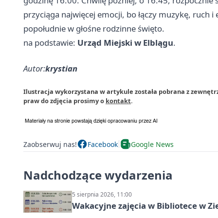
godzinę 16:00. Chwilę później, o 16:45, rozpocznie
przyciąga najwięcej emocji, bo łączy muzykę, ruch 
popołudnie w głośne rodzinne święto.
na podstawie:
Urząd Miejski w Elblągu
.
Autor:
krystian
Ilustracja wykorzystana w artykule została pobrana z zewnętr
praw do zdjęcia prosimy o
kontakt
.
Zaobserwuj nas!
Facebook
Google News
Nadchodzące wydarzenia
5 sierpnia 2026, 11:00
Wakacyjne zajęcia w Bibliotece w Zi