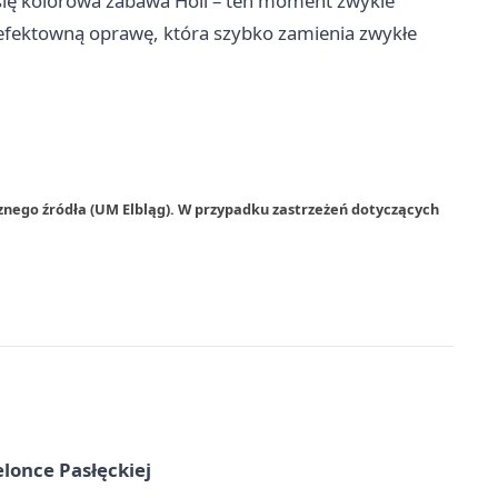
 się kolorowa zabawa Holi – ten moment zwykle
i efektowną oprawę, która szybko zamienia zwykłe
znego źródła (UM Elbląg). W przypadku zastrzeżeń dotyczących
elonce Pasłęckiej