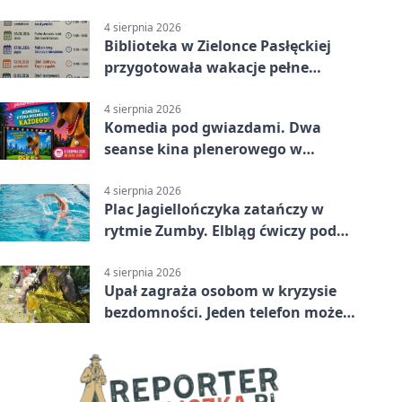
4 sierpnia 2026
Biblioteka w Zielonce Pasłęckiej
przygotowała wakacje pełne
zagadek i slime’ów
4 sierpnia 2026
Komedia pod gwiazdami. Dwa
seanse kina plenerowego w
Pasłęku
4 sierpnia 2026
Plac Jagiellończyka zatańczy w
rytmie Zumby. Elbląg ćwiczy pod
chmurką
4 sierpnia 2026
Upał zagraża osobom w kryzysie
bezdomności. Jeden telefon może
pomóc