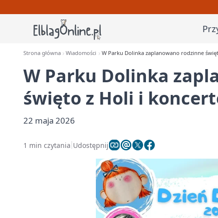
Prz
Strona główna
Wiadomości
W Parku Dolinka zaplanowano rodzinne święto
W Parku Dolinka zapl
święto z Holi i koncer
22 maja 2026
1 min czytania
Udostępnij