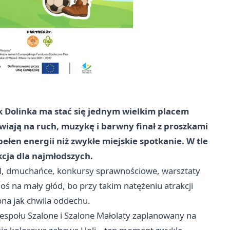
k Dolinka ma stać się jednym wielkim placem
tawiają na ruch, muzykę i barwny finał z proszkami
ełen energii niż zwykłe miejskie spotkanie. W tle
kcja dla najmłodszych.
all, dmuchańce, konkursy sprawnościowe, warsztaty
oś na mały głód, bo przy takim natężeniu atrakcji
na jak chwila oddechu.
społu Szalone i Szalone Małolaty zaplanowany na