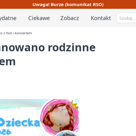
Uwaga! Burze (komunikat RSO)
ydatne
Ciekawe
Zobacz
Kontakt
 z Holi i koncertem
anowano rodzinne
tem