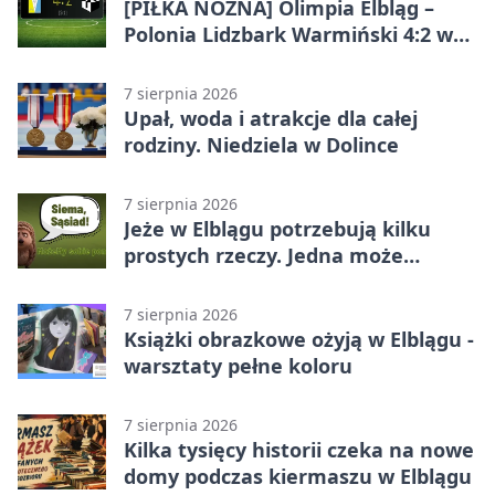
[PIŁKA NOŻNA] Olimpia Elbląg –
Polonia Lidzbark Warmiński 4:2 w
Betclic 3. Lidze Grupa 1 (Grupa I)
7 sierpnia 2026
Upał, woda i atrakcje dla całej
rodziny. Niedziela w Dolince
7 sierpnia 2026
Jeże w Elblągu potrzebują kilku
prostych rzeczy. Jedna może
ratować życie
7 sierpnia 2026
Książki obrazkowe ożyją w Elblągu -
warsztaty pełne koloru
7 sierpnia 2026
Kilka tysięcy historii czeka na nowe
domy podczas kiermaszu w Elblągu