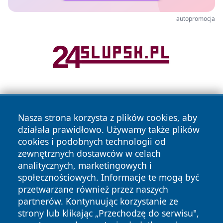
autopromocja
Nasza strona korzysta z plików cookies, aby
działała prawidłowo. Używamy także plików
cookies i podobnych technologii od
zewnętrznych dostawców w celach
Copyright © 2026 elblagonline.pl Wszystkie prawa
analitycznych, marketingowych i
zastrzeżone.
społecznościowych. Informacje te mogą być
przetwarzane również przez naszych
partnerów. Kontynuując korzystanie ze
Polityka
Polityka
News
Autorzy
strony lub klikając „Przechodzę do serwisu",
Prywatności
Cookies