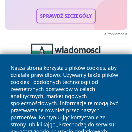
SPRAWDŹ SZCZEGÓŁY
autopromocja
Nasza strona korzysta z plików cookies, aby
działała prawidłowo. Używamy także plików
cookies i podobnych technologii od
zewnętrznych dostawców w celach
analitycznych, marketingowych i
społecznościowych. Informacje te mogą być
przetwarzane również przez naszych
Copyright © 2026 elblagonline.pl Wszystkie prawa
partnerów. Kontynuując korzystanie ze
zastrzeżone.
strony lub klikając „Przechodzę do serwisu",
wyrażasz zgodę na użycie dodatkowych