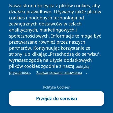
Nasza strona korzysta z plików cookies, aby
działała prawidłowo. Używamy także plików
cookies i podobnych technologii od
zewnętrznych dostawców w celach
analitycznych, marketingowych i
Copyright © 2026 elblagonline.pl Wszystkie prawa
społecznościowych. Informacje te mogą być
zastrzeżone.
przetwarzane również przez naszych
partnerów. Kontynuując korzystanie ze
strony lub klikając „Przechodzę do serwisu",
Polityka
Polityka
News
Autorzy
wyrażasz zgodę na użycie dodatkowych
Prywatności
Cookies
plików cookies zgodnie z naszą
polityką
.
.
prywatności
Zaawansowane ustawienia
Polityka Cookies
Przejdź do serwisu