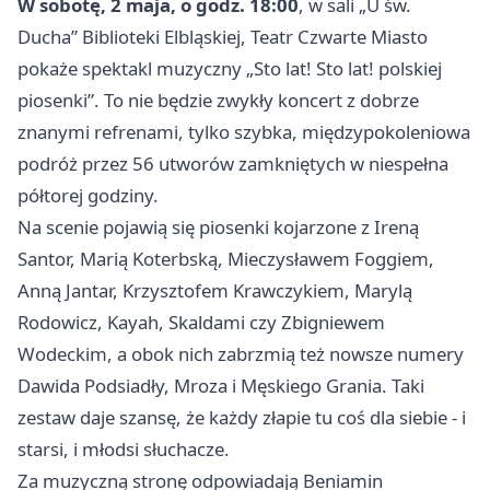
W sobotę, 2 maja, o godz. 18:00
, w sali „U św.
Ducha” Biblioteki Elbląskiej, Teatr Czwarte Miasto
pokaże spektakl muzyczny „Sto lat! Sto lat! polskiej
piosenki”. To nie będzie zwykły koncert z dobrze
znanymi refrenami, tylko szybka, międzypokoleniowa
podróż przez 56 utworów zamkniętych w niespełna
półtorej godziny.
Na scenie pojawią się piosenki kojarzone z Ireną
Santor, Marią Koterbską, Mieczysławem Foggiem,
Anną Jantar, Krzysztofem Krawczykiem, Marylą
Rodowicz, Kayah, Skaldami czy Zbigniewem
Wodeckim, a obok nich zabrzmią też nowsze numery
Dawida Podsiadły, Mroza i Męskiego Grania. Taki
zestaw daje szansę, że każdy złapie tu coś dla siebie - i
starsi, i młodsi słuchacze.
Za muzyczną stronę odpowiadają Beniamin