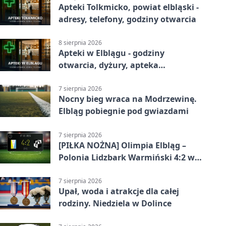
Apteki Tolkmicko, powiat elbląski -
adresy, telefony, godziny otwarcia
8 sierpnia 2026
Apteki w Elblągu - godziny
otwarcia, dyżury, apteka
całodobowa
7 sierpnia 2026
Nocny bieg wraca na Modrzewinę.
Elbląg pobiegnie pod gwiazdami
7 sierpnia 2026
[PIŁKA NOŻNA] Olimpia Elbląg –
Polonia Lidzbark Warmiński 4:2 w
Betclic 3. Lidze Grupa 1 (Grupa I)
7 sierpnia 2026
Upał, woda i atrakcje dla całej
rodziny. Niedziela w Dolince