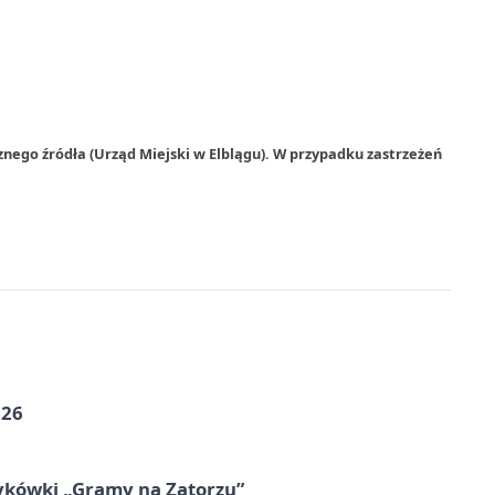
nego źródła (Urząd Miejski w Elblągu). W przypadku zastrzeżeń
026
ykówki „Gramy na Zatorzu”