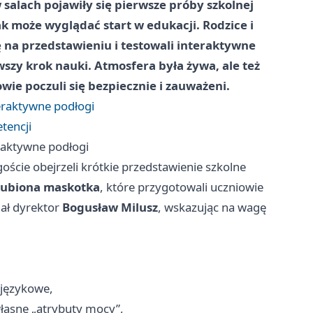
 salach pojawiły się pierwsze próby szkolnej
ak może wyglądać start w edukacji. Rodzice i
ę na przedstawieniu i testowali interaktywne
szy krok nauki. Atmosfera była żywa, ale też
owie poczuli się bezpiecznie i zauważeni.
teraktywne podłogi
tencji
eraktywne podłogi
oście obejrzeli krótkie przedstawienie szkolne
agubiona maskotka
, które przygotowali uczniowie
nał dyrektor
Bogusław Milusz
, wskazując na wagę
 językowe,
własne „atrybuty mocy”,