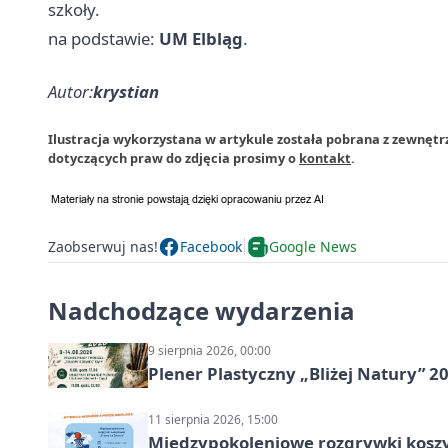
szkoły.
na podstawie:
UM Elbląg
.
Autor:
krystian
Ilustracja wykorzystana w artykule została pobrana z zewnętrz
dotyczących praw do zdjęcia prosimy o
kontakt
.
Zaobserwuj nas!
Facebook
Google News
Nadchodzące wydarzenia
9 sierpnia 2026, 00:00
Plener Plastyczny „Bliżej Natury” 2
11 sierpnia 2026, 15:00
Międzypokoleniowe rozgrywki kosz