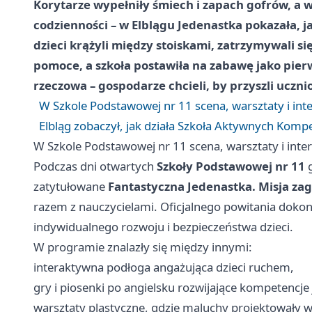
Korytarze wypełniły śmiech i zapach gofrów, a w
codzienności – w Elblągu Jedenastka pokazała, j
dzieci krążyli między stoiskami, zatrzymywali si
pomoce, a szkoła postawiła na zabawę jako pierw
rzeczowa – gospodarze chcieli, by przyszli uczni
W Szko­le Podstawowej nr 11 scena, warsztaty i in
Elbląg zobaczył, jak działa Szkoła Aktywnych Kompe
W Szko­le Podstawowej nr 11 scena, warsztaty i int
Podczas dni otwartych
Szkoły Podstawowej nr 11
g
zatytułowane
Fantastyczna Jedenastka. Misja z
razem z nauczycielami. Oficjalnego powitania doko
indywidualnego rozwoju i bezpieczeństwa dzieci.
W programie znalazły się między innymi:
interaktywna podłoga angażująca dzieci ruchem,
gry i piosenki po angielsku rozwijające kompetencje
warsztaty plastyczne, gdzie maluchy projektowały 