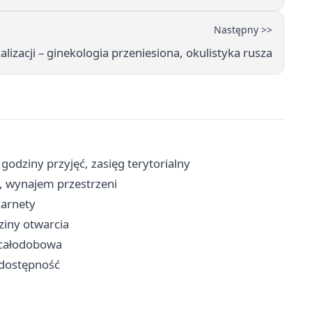
Następny >>
izacji – ginekologia przeniesiona, okulistyka rusza
godziny przyjęć, zasięg terytorialny
y, wynajem przestrzeni
karnety
dziny otwarcia
a całodobowa
i dostępność