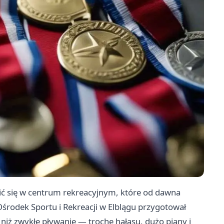
ić się w centrum rekreacyjnym, które od dawna
środek Sportu i Rekreacji w Elblągu przygotował
 niż zwykłe pływanie — trochę hałasu, dużo piany i