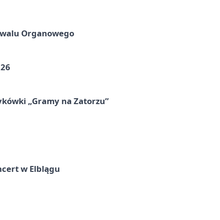
tiwalu Organowego
026
ykówki „Gramy na Zatorzu”
cert w Elblągu