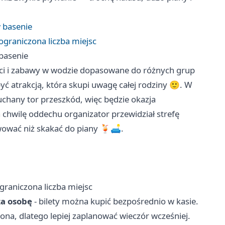
 basenie
 ograniczona liczba miejsc
basenie
eci i zabawy w wodzie dopasowane do różnych grup
 atrakcją, która skupi uwagę całej rodziny 🙂. W
hany tor przeszkód, więc będzie okazja
chwilę oddechu organizator przewidział strefę
wować niż skakać do piany 🍹🛋️.
ograniczona liczba miejsc
za osobę
- bilety można kupić bezpośrednio w kasie.
zona, dlatego lepiej zaplanować wieczór wcześniej.