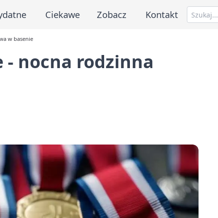
ydatne
Ciekawe
Zobacz
Kontakt
awa w basenie
e - nocna rodzinna