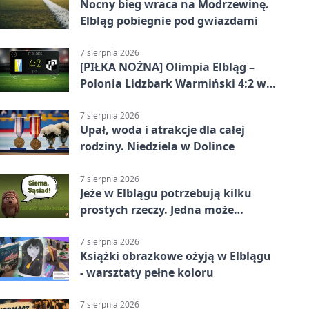
Nocny bieg wraca na Modrzewinę.
Elbląg pobiegnie pod gwiazdami
7 sierpnia 2026
[PIŁKA NOŻNA] Olimpia Elbląg –
Polonia Lidzbark Warmiński 4:2 w
Betclic 3. Lidze Grupa 1 (Grupa I)
7 sierpnia 2026
Upał, woda i atrakcje dla całej
rodziny. Niedziela w Dolince
7 sierpnia 2026
Jeże w Elblągu potrzebują kilku
prostych rzeczy. Jedna może
ratować życie
7 sierpnia 2026
Książki obrazkowe ożyją w Elblągu
- warsztaty pełne koloru
7 sierpnia 2026