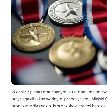
Wieczór z pianą i dmuchanymi atrakcjami ma pojaw
przyciąga elblążan wodnymi propozycjami. Miejski O
propozycję dla rodzin, które szukają czegoś bardziej