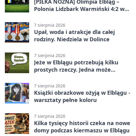
[PIŁKA NOŻNA] Olimpia Elbląg –
Polonia Lidzbark Warmiński 4:2 w
Betclic 3. Lidze Grupa 1 (Grupa I)
7 sierpnia 2026
Upał, woda i atrakcje dla całej
rodziny. Niedziela w Dolince
7 sierpnia 2026
Jeże w Elblągu potrzebują kilku
prostych rzeczy. Jedna może
ratować życie
7 sierpnia 2026
Książki obrazkowe ożyją w Elblągu -
warsztaty pełne koloru
7 sierpnia 2026
Kilka tysięcy historii czeka na nowe
domy podczas kiermaszu w Elblągu