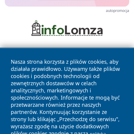
autopromocja
Nasza strona korzysta z plików cookies, aby
działała prawidłowo. Używamy także plików
cookies i podobnych technologii od
zewnętrznych dostawców w celach
Copyright © 2026 elblagonline.pl Wszystkie prawa
analitycznych, marketingowych i
zastrzeżone.
społecznościowych. Informacje te mogą być
przetwarzane również przez naszych
partnerów. Kontynuując korzystanie ze
Polityka
Polityka
News
Autorzy
strony lub klikając „Przechodzę do serwisu",
Prywatności
Cookies
wyrażasz zgodę na użycie dodatkowych
plików cookies zgodnie z naszą
polityką