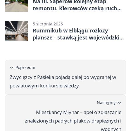
Na ul. Saperów kolejny etap
remontu. Kierowców czeka ruch
wahadłowy
5 sierpnia 2026
Rummikub w Elblągu rozłoży
plansze - stawką jest wojewódzki
awans
<< Poprzedni
Zwycięzcy z Pasłęka pojadą dalej po wygranej w
powiatowym konkursie wiedzy
Następny >>
Mieszkańcy Młynar – apel o zgłaszanie
znalezionych padłych ptaków drapieżnych i
wodnych