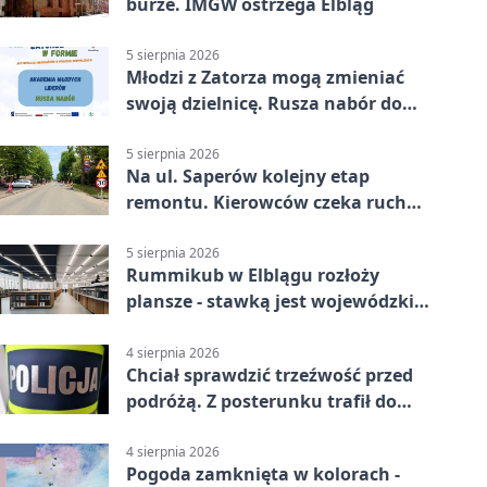
burze. IMGW ostrzega Elbląg
5 sierpnia 2026
Młodzi z Zatorza mogą zmieniać
swoją dzielnicę. Rusza nabór do
akademii
5 sierpnia 2026
Na ul. Saperów kolejny etap
remontu. Kierowców czeka ruch
wahadłowy
5 sierpnia 2026
Rummikub w Elblągu rozłoży
plansze - stawką jest wojewódzki
awans
4 sierpnia 2026
Chciał sprawdzić trzeźwość przed
podróżą. Z posterunku trafił do
więzienia
4 sierpnia 2026
Pogoda zamknięta w kolorach -