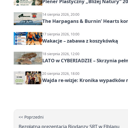
Plener Plastyczny „Bliżej Natury” 2
14 sierpnia 2026, 20:00
The Harpagans & Burnin’ Hearts kon
17 sierpnia 2026, 10:00
Wakacje – zabawa z koszykówką
18 sierpnia 2026, 12:00
LATO w CYBERIADZIE – Skrzynia pełna
20 sierpnia 2026, 18:00
Wajda re-wizje: Kronika wypadków m
<< Poprzedni
Bezpłatna prezentacja Biodanzy SRT w Elblągu