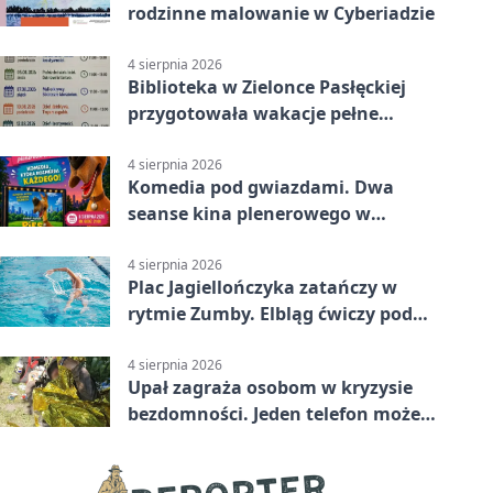
rodzinne malowanie w Cyberiadzie
4 sierpnia 2026
Biblioteka w Zielonce Pasłęckiej
przygotowała wakacje pełne
zagadek i slime’ów
4 sierpnia 2026
Komedia pod gwiazdami. Dwa
seanse kina plenerowego w
Pasłęku
4 sierpnia 2026
Plac Jagiellończyka zatańczy w
rytmie Zumby. Elbląg ćwiczy pod
chmurką
4 sierpnia 2026
Upał zagraża osobom w kryzysie
bezdomności. Jeden telefon może
pomóc