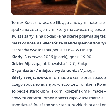
Tomek Kołecki wraca do Elbląga z nowym materiałem
spotkania ze znajomym, który ma zawsze najlepsze 
świeże żarty, a na dokładkę na scenie pojawią się też
masz ochotę na wieczór ze stand-upem w dobry
Szczegóły wydarzenia „Wuja z USA” w Elblągu
Kiedy:
5 czerwca 2026 (piątek), godz. 19:00
Gdzie:
Mjazzga
, ul. Kowalska 1-2 C, Elbląg
Organizator / miejsce wydarzenia:
Mjazzga
Bilety i wejściówki:
informacje o cenie oraz sposob
Czego spodziewać się po wieczorze z Tomkiem Kołe
To będzie stand-up w lekkim, koleżeńskim klimacie —
nowymi żartami Tomek Kołecki zapowiada materiał 
spodziewać świeżego spojrzenia, szybkich puent i en