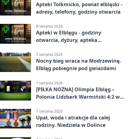
Apteki Tolkmicko, powiat elbląski -
adresy, telefony, godziny otwarcia
8 sierpnia 2026
Apteki w Elblągu - godziny
otwarcia, dyżury, apteka
całodobowa
7 sierpnia 2026
Nocny bieg wraca na Modrzewinę.
Elbląg pobiegnie pod gwiazdami
7 sierpnia 2026
[PIŁKA NOŻNA] Olimpia Elbląg –
Polonia Lidzbark Warmiński 4:2 w
Betclic 3. Lidze Grupa 1 (Grupa I)
7 sierpnia 2026
Upał, woda i atrakcje dla całej
rodziny. Niedziela w Dolince