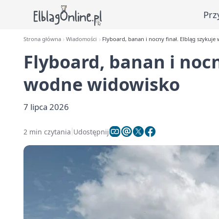
Prz
Strona główna
Wiadomości
Flyboard, banan i nocny finał. Elbląg szykuj
Flyboard, banan i nocn
wodne widowisko
7 lipca 2026
2 min czytania
Udostępnij