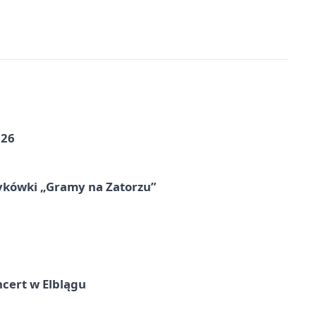
026
ykówki „Gramy na Zatorzu”
cert w Elblągu