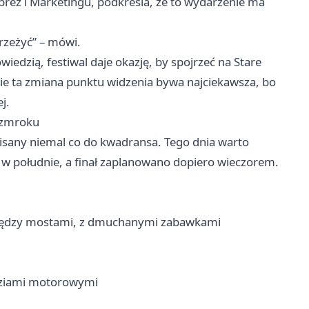
prez i Marketingu, podkreśla, że to wydarzenie ma
przeżyć” – mówi.
iedzią, festiwal daje okazję, by spojrzeć na Stare
ie ta zmiana punktu widzenia bywa najciekawsza, bo
j.
 zmroku
isany niemal co do kwadransa. Tego dnia warto
uż w południe, a finał zaplanowano dopiero wieczorem.
 między mostami, z dmuchanymi zabawkami
odziami motorowymi