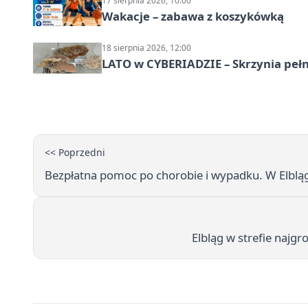
17 sierpnia 2026, 10:00
Wakacje – zabawa z koszykówką
18 sierpnia 2026, 12:00
LATO w CYBERIADZIE – Skrzynia pełna
<< Poprzedni
Bezpłatna pomoc po chorobie i wypadku. W Elbląg
Elbląg w strefie najg