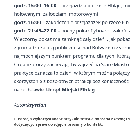
godz. 15:00–16:00
– przejażdżki po rzece Elbląg,
holowanymi za łodziami motorowymi
godz. 16:00
– zakończenie przejażdżek po rzece Elb
godz. 21:45–22:00
– nocny pokaz flyboard i zakoń
Wieczorny pokaz ma zamknąć cały dzień i, jak pokaz
zgromadzić sporą publiczność nad Bulwarem Zygmunt
najmocniejszym punktem programu dla tych, którz
Organizatorzy zachęcają, by zajrzeć na Stare Miast
praktyce oznacza to dzień, w którym można połączy
skorzystanie z bezpłatnych atrakcji bez koniecznośc
na podstawie:
Urząd Miejski Elbląg
.
Autor:
krystian
Ilustracja wykorzystana w artykule została pobrana z zewnętrz
dotyczących praw do zdjęcia prosimy o
kontakt
.