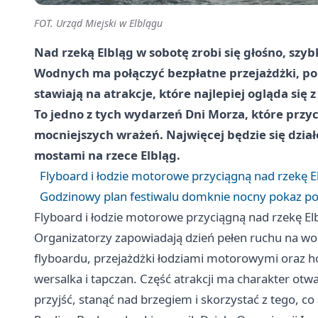
FOT. Urząd Miejski w Elblągu
Nad rzeką Elbląg w sobotę zrobi się głośno, szy
Wodnych ma połączyć bezpłatne przejażdżki, pok
stawiają na atrakcje, które najlepiej ogląda się z
To jedno z tych wydarzeń Dni Morza, które przyc
mocniejszych wrażeń. Najwięcej będzie się dzia
mostami na rzece Elbląg.
Flyboard i łodzie motorowe przyciągną nad rzekę E
Godzinowy plan festiwalu domknie nocny pokaz p
Flyboard i łodzie motorowe przyciągną nad rzekę El
Organizatorzy zapowiadają dzień pełen ruchu na wo
flyboardu, przejażdżki łodziami motorowymi oraz 
wersalka i tapczan. Część atrakcji ma charakter otw
przyjść, stanąć nad brzegiem i skorzystać z tego, co