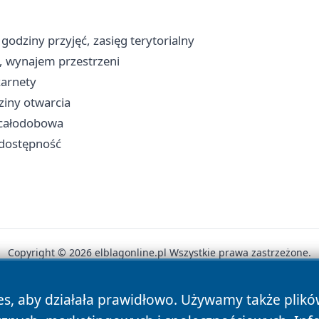
godziny przyjęć, zasięg terytorialny
y, wynajem przestrzeni
karnety
dziny otwarcia
a całodobowa
i dostępność
Copyright © 2026 elblagonline.pl Wszystkie prawa zastrzeżone.
es, aby działała prawidłowo. Używamy także plik
News
Autorzy
Polityka Prywatności
Polityka Cookie