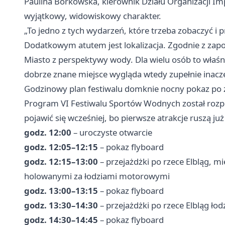
Paulina Borkowska, kierownik Działu Organizacji Im
wyjątkowy, widowiskowy charakter.
„To jedno z tych wydarzeń, które trzeba zobaczyć i 
Dodatkowym atutem jest lokalizacja. Zgodnie z zapow
Miasto z perspektywy wody. Dla wielu osób to właśn
dobrze znane miejsce wygląda wtedy zupełnie inacze
Godzinowy plan festiwalu domknie nocny pokaz po
Program VI Festiwalu Sportów Wodnych został rozp
pojawić się wcześniej, bo pierwsze atrakcje ruszą j
godz. 12:00
– uroczyste otwarcie
godz. 12:05–12:15
– pokaz flyboard
godz. 12:15–13:00
– przejażdżki po rzece Elbląg,
holowanymi za łodziami motorowymi
godz. 13:00–13:15
– pokaz flyboard
godz. 13:30–14:30
– przejażdżki po rzece Elbląg ł
godz. 14:30–14:45
– pokaz flyboard