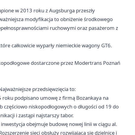
ione w 2013 roku z Augsburga przeszły
ważniejsza modyfikacja to obniżenie środkowego
niepełnosprawnościami ruchowymi oraz pasażerom z
óre całkowicie wyparły niemieckie wagony GT6.
kopodłogowe dostarczone przez Modertrans Poznań
ajważniejsze przedsięwzięcia to:
 roku podpisano umowę z firmą Bozankaya na
 częściowo niskopodłogowych o długości od 19 do
cji i zastąpi najstarszy tabor.
nwestycja obejmuje budowę nowej linii w ciągu al.
ozszerzenie sieci obsłuży rozwijającą się dzielnicę i