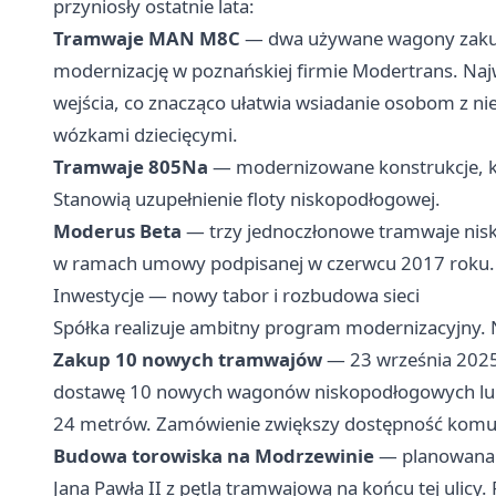
przyniosły ostatnie lata:
Tramwaje MAN M8C
— dwa używane wagony zakup
modernizację w poznańskiej firmie Modertrans. Naj
wejścia, co znacząco ułatwia wsiadanie osobom z 
wózkami dziecięcymi.
Tramwaje 805Na
— modernizowane konstrukcje, kt
Stanowią uzupełnienie floty niskopodłogowej.
Moderus Beta
— trzy jednoczłonowe tramwaje nis
w ramach umowy podpisanej w czerwcu 2017 roku.
Inwestycje — nowy tabor i rozbudowa sieci
Spółka realizuje ambitny program modernizacyjny. N
Zakup 10 nowych tramwajów
— 23 września 2025
dostawę 10 nowych wagonów niskopodłogowych lub
24 metrów. Zamówienie zwiększy dostępność komunika
Budowa torowiska na Modrzewinie
— planowana i
Jana Pawła II z pętlą tramwajową na końcu tej ulicy. R