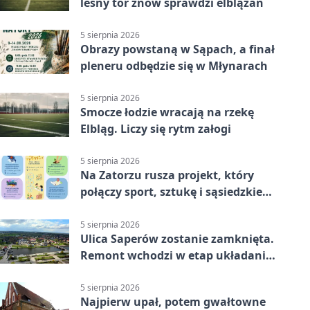
leśny tor znów sprawdzi elblążan
5 sierpnia 2026
Obrazy powstaną w Sąpach, a finał
pleneru odbędzie się w Młynarach
5 sierpnia 2026
Smocze łodzie wracają na rzekę
Elbląg. Liczy się rytm załogi
5 sierpnia 2026
Na Zatorzu rusza projekt, który
połączy sport, sztukę i sąsiedzkie
działania
5 sierpnia 2026
Ulica Saperów zostanie zamknięta.
Remont wchodzi w etap układania
asfaltu
5 sierpnia 2026
Najpierw upał, potem gwałtowne