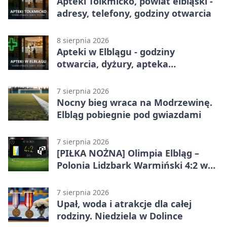
Apteki Tolkmicko, powiat elbląski -
adresy, telefony, godziny otwarcia
8 sierpnia 2026
Apteki w Elblągu - godziny
otwarcia, dyżury, apteka
całodobowa
7 sierpnia 2026
Nocny bieg wraca na Modrzewinę.
Elbląg pobiegnie pod gwiazdami
7 sierpnia 2026
[PIŁKA NOŻNA] Olimpia Elbląg –
Polonia Lidzbark Warmiński 4:2 w
Betclic 3. Lidze Grupa 1 (Grupa I)
7 sierpnia 2026
Upał, woda i atrakcje dla całej
rodziny. Niedziela w Dolince