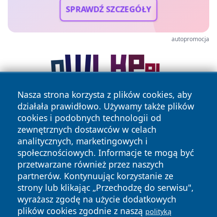
SPRAWDŹ SZCZEGÓŁY
autopromocja
Nasza strona korzysta z plików cookies, aby
działała prawidłowo. Używamy także plików
cookies i podobnych technologii od
zewnętrznych dostawców w celach
analitycznych, marketingowych i
społecznościowych. Informacje te mogą być
przetwarzane również przez naszych
Copyright © 2026 elblagonline.pl Wszystkie prawa
partnerów. Kontynuując korzystanie ze
zastrzeżone.
strony lub klikając „Przechodzę do serwisu",
wyrażasz zgodę na użycie dodatkowych
plików cookies zgodnie z naszą
Polityka
Polityka
polityką
News
Autorzy