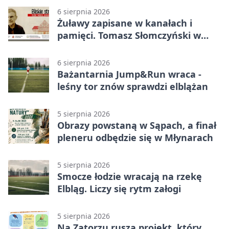
6 sierpnia 2026
Żuławy zapisane w kanałach i
pamięci. Tomasz Słomczyński w
Elblągu
6 sierpnia 2026
Bażantarnia Jump&Run wraca -
leśny tor znów sprawdzi elblążan
5 sierpnia 2026
Obrazy powstaną w Sąpach, a finał
pleneru odbędzie się w Młynarach
5 sierpnia 2026
Smocze łodzie wracają na rzekę
Elbląg. Liczy się rytm załogi
5 sierpnia 2026
Na Zatorzu rusza projekt, który