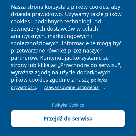
Nasza strona korzysta z plików cookies, aby
działała prawidłowo. Używamy także plików
cookies i podobnych technologii od
zewnętrznych dostawców w celach
Copyright © 2026 elblagonline.pl Wszystkie prawa
analitycznych, marketingowych i
zastrzeżone.
społecznościowych. Informacje te mogą być
przetwarzane również przez naszych
partnerów. Kontynuując korzystanie ze
Polityka
Polityka
News
Autorzy
strony lub klikając „Przechodzę do serwisu",
Prywatności
Cookies
wyrażasz zgodę na użycie dodatkowych
plików cookies zgodnie z naszą
polityką
.
.
prywatności
Zaawansowane ustawienia
Polityka Cookies
Przejdź do serwisu