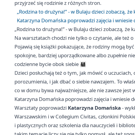
przyjrzeć się rodzinie z różnych stron.
„Rodzina to drużyna!” - w Bulaju dzieci zobaczą, 
Katarzyna Domańska poprowadzi zajęcia i wniesie 
„Rodzina to drużyna!” - w Bulaju dzieci zobaczą, ż
Na warsztatach chodzi nie tylko o czytanie, ale też
Pojawią się książki pokazujące, że rodziny mogą być
spokojne, bardziej uporządkowane albo zupełnie niep
codzienne bycie obok siebie 👨‍👩‍👧‍👦
Dzieci posłuchają też o tym, jak mówić o uczuciach,
porozumienia, i jak dbać o siebie nawzajem. To właś
co w domu bywa najważniejsze, ale nie zawsze jest
Katarzyna Domańska poprowadzi zajęcia i wniesie d
Warsztaty poprowadzi
Katarzyna Domańska
- wykł
Warszawskim i w Collegium Civitas, członkini Polskie
i plastycznych oraz szkolenia dla nauczycieli i biblio
takim temacie liczy się nie tylko pomysł, ale też sp