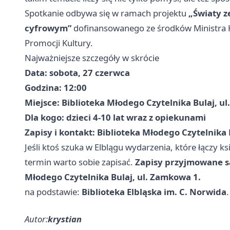
Spotkanie odbywa się w ramach projektu
„Światy z
cyfrowym”
dofinansowanego ze środków Ministra 
Promocji Kultury.
Najważniejsze szczegóły w skrócie
Data:
sobota, 27 czerwca
Godzina:
12:00
Miejsce:
Biblioteka Młodego Czytelnika Bulaj, ul
Dla kogo:
dzieci 4-10 lat wraz z opiekunami
Zapisy i kontakt:
Biblioteka Młodego Czytelnika B
Jeśli ktoś szuka w Elblągu wydarzenia, które łączy k
termin warto sobie zapisać.
Zapisy przyjmowane s
Młodego Czytelnika Bulaj, ul. Zamkowa 1.
na podstawie:
Biblioteka Elbląska im. C. Norwida
.
Autor:
krystian