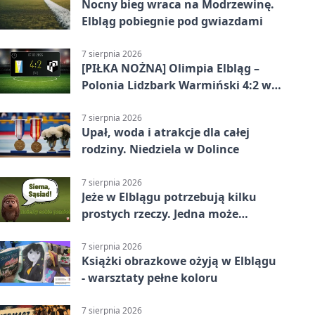
Nocny bieg wraca na Modrzewinę.
Elbląg pobiegnie pod gwiazdami
7 sierpnia 2026
[PIŁKA NOŻNA] Olimpia Elbląg –
Polonia Lidzbark Warmiński 4:2 w
Betclic 3. Lidze Grupa 1 (Grupa I)
7 sierpnia 2026
Upał, woda i atrakcje dla całej
rodziny. Niedziela w Dolince
7 sierpnia 2026
Jeże w Elblągu potrzebują kilku
prostych rzeczy. Jedna może
ratować życie
7 sierpnia 2026
Książki obrazkowe ożyją w Elblągu
- warsztaty pełne koloru
7 sierpnia 2026