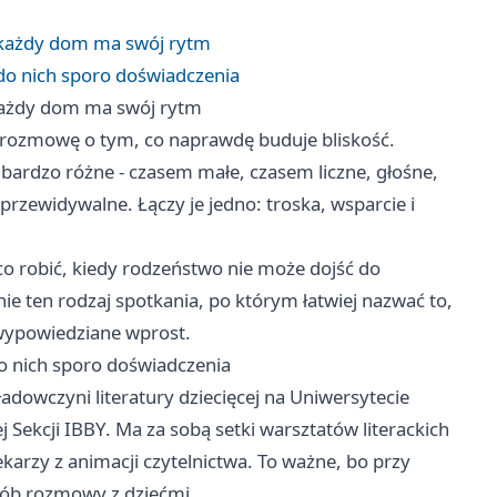
że każdy dom ma swój rytm
do nich sporo doświadczenia
e każdy dom ma swój rytm
 o rozmowę o tym, co naprawdę buduje bliskość.
 bardzo różne - czasem małe, czasem liczne, głośne,
rzewidywalne. Łączy je jedno: troska, wsparcie i
 co robić, kiedy rodzeństwo nie może dojść do
nie ten rodzaj spotkania, po którym łatwiej nazwać to,
 wypowiedziane wprost.
o nich sporo doświadczenia
adowczyni literatury dziecięcej na Uniwersytecie
j Sekcji IBBY. Ma za sobą setki warsztatów literackich
tekarzy z animacji czytelnictwa. To ważne, bo przy
osób rozmowy z dziećmi.