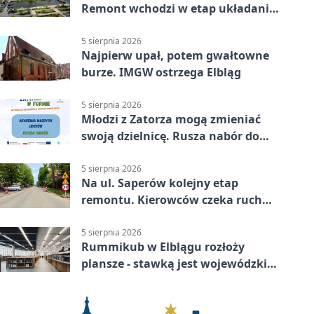
Remont wchodzi w etap układania
asfaltu
5 sierpnia 2026
Najpierw upał, potem gwałtowne
burze. IMGW ostrzega Elbląg
5 sierpnia 2026
Młodzi z Zatorza mogą zmieniać
swoją dzielnicę. Rusza nabór do
akademii
5 sierpnia 2026
Na ul. Saperów kolejny etap
remontu. Kierowców czeka ruch
wahadłowy
5 sierpnia 2026
Rummikub w Elblągu rozłoży
plansze - stawką jest wojewódzki
awans