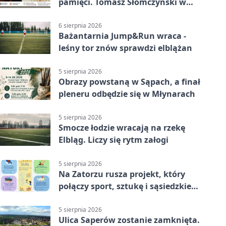
pamięci. Tomasz Słomczyński w
Elblągu
6 sierpnia 2026
Bażantarnia Jump&Run wraca -
leśny tor znów sprawdzi elblążan
5 sierpnia 2026
Obrazy powstaną w Sąpach, a finał
pleneru odbędzie się w Młynarach
5 sierpnia 2026
Smocze łodzie wracają na rzekę
Elbląg. Liczy się rytm załogi
5 sierpnia 2026
Na Zatorzu rusza projekt, który
połączy sport, sztukę i sąsiedzkie
działania
5 sierpnia 2026
Ulica Saperów zostanie zamknięta.