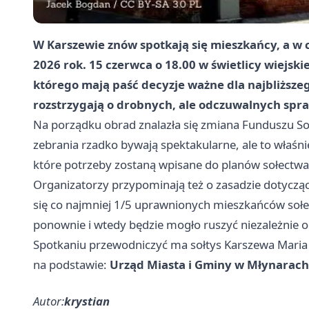
W Karszewie znów spotkają się mieszkańcy, a w 
2026 rok. 15 czerwca o 18.00 w świetlicy wiejsk
którego mają paść decyzje ważne dla najbliższeg
rozstrzygają o drobnych, ale odczuwalnych spr
Na porządku obrad znalazła się zmiana Funduszu So
zebrania rzadko bywają spektakularne, ale to właśnie
które potrzeby zostaną wpisane do planów sołectwa
Organizatorzy przypominają też o zasadzie dotyczące
się co najmniej 1/5 uprawnionych mieszkańców sołe
ponownie i wtedy będzie mogło ruszyć niezależnie o
Spotkaniu przewodniczyć ma sołtys Karszewa Mari
na podstawie:
Urząd Miasta i Gminy w Młynarach
Autor:
krystian