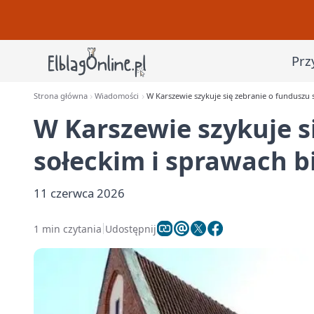
Prz
Strona główna
Wiadomości
W Karszewie szykuje się zebranie o funduszu 
W Karszewie szykuje s
sołeckim i sprawach b
11 czerwca 2026
1 min czytania
Udostępnij