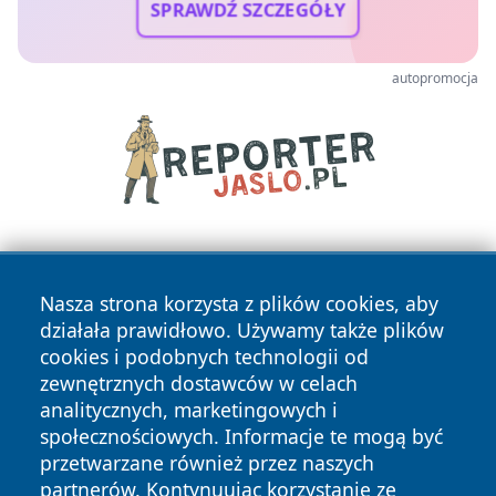
SPRAWDŹ SZCZEGÓŁY
autopromocja
Nasza strona korzysta z plików cookies, aby
działała prawidłowo. Używamy także plików
cookies i podobnych technologii od
zewnętrznych dostawców w celach
Copyright © 2026 elblagonline.pl Wszystkie prawa
analitycznych, marketingowych i
zastrzeżone.
społecznościowych. Informacje te mogą być
przetwarzane również przez naszych
partnerów. Kontynuując korzystanie ze
Polityka
Polityka