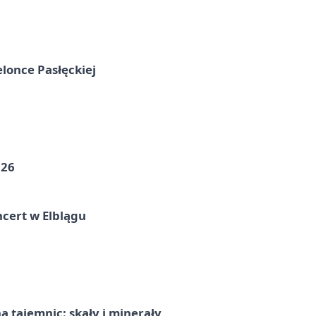
elonce Pasłęckiej
026
cert w Elblągu
 tajemnic: skały i minerały