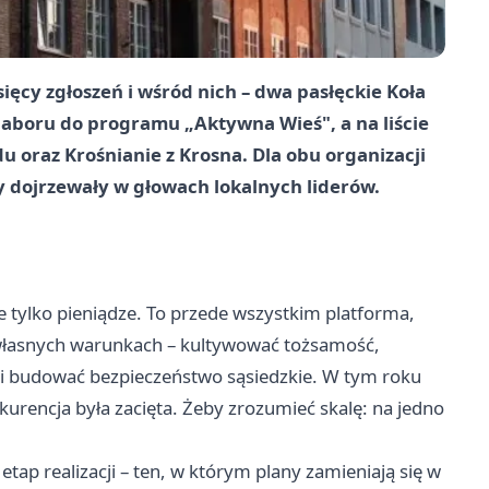
sięcy zgłoszeń i wśród nich – dwa pasłęckie Koła
naboru do programu „Aktywna Wieś", a na liście
u oraz Krośnianie z Krosna. Dla obu organizacji
cy dojrzewały w głowach lokalnych liderów.
e tylko pieniądze. To przede wszystkim platforma,
 własnych warunkach – kultywować tożsamość,
i budować bezpieczeństwo sąsiedzkie. W tym roku
urencja była zacięta. Żeby zrozumieć skalę: na jedno
etap realizacji – ten, w którym plany zamieniają się w