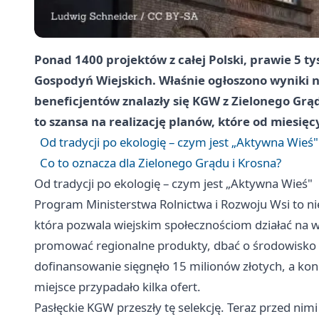
Ponad 1400 projektów z całej Polski, prawie 5 ty
Gospodyń Wiejskich. Właśnie ogłoszono wyniki 
beneficjentów znalazły się KGW z Zielonego Grąd
to szansa na realizację planów, które od miesię
Od tradycji po ekologię – czym jest „Aktywna Wieś"
Co to oznacza dla Zielonego Grądu i Krosna?
Od tradycji po ekologię – czym jest „Aktywna Wieś"
Program Ministerstwa Rolnictwa i Rozwoju Wsi to ni
która pozwala wiejskim społecznościom działać na
promować regionalne produkty, dbać o środowisko 
dofinansowanie sięgnęło 15 milionów złotych, a konk
miejsce przypadało kilka ofert.
Pasłęckie KGW przeszły tę selekcję. Teraz przed nimi 