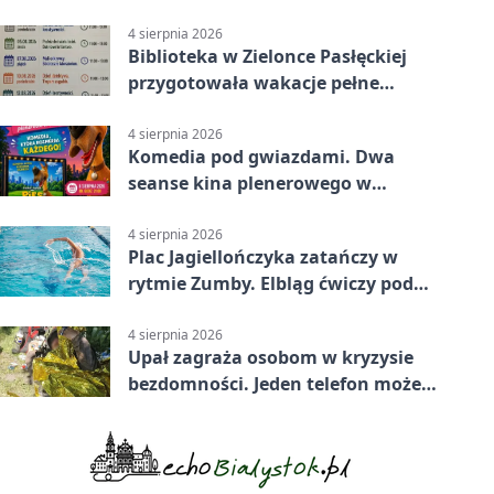
4 sierpnia 2026
Biblioteka w Zielonce Pasłęckiej
przygotowała wakacje pełne
zagadek i slime’ów
4 sierpnia 2026
Komedia pod gwiazdami. Dwa
seanse kina plenerowego w
Pasłęku
4 sierpnia 2026
Plac Jagiellończyka zatańczy w
rytmie Zumby. Elbląg ćwiczy pod
chmurką
4 sierpnia 2026
Upał zagraża osobom w kryzysie
bezdomności. Jeden telefon może
pomóc