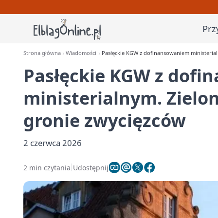
Prz
Strona główna
Wiadomości
Pasłęckie KGW z dofinansowaniem ministerial
Pasłęckie KGW z dofi
ministerialnym. Zielo
gronie zwycięzców
2 czerwca 2026
2 min czytania
Udostępnij