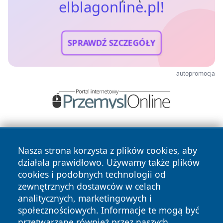
elblagonline.pl!
SPRAWDŹ SZCZEGÓŁY
autopromocja
Nasza strona korzysta z plików cookies, aby
działała prawidłowo. Używamy także plików
cookies i podobnych technologii od
zewnętrznych dostawców w celach
Copyright © 2026 elblagonline.pl Wszystkie prawa
analitycznych, marketingowych i
zastrzeżone.
społecznościowych. Informacje te mogą być
przetwarzane również przez naszych