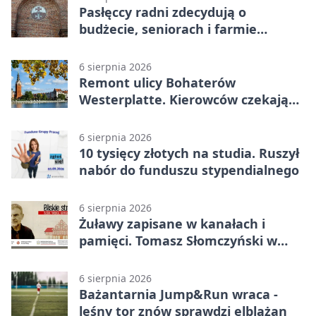
Pasłęccy radni zdecydują o
budżecie, seniorach i farmie
fotowoltaicznej
6 sierpnia 2026
Remont ulicy Bohaterów
Westerplatte. Kierowców czekają
utrudnienia
6 sierpnia 2026
10 tysięcy złotych na studia. Ruszył
nabór do funduszu stypendialnego
6 sierpnia 2026
Żuławy zapisane w kanałach i
pamięci. Tomasz Słomczyński w
Elblągu
6 sierpnia 2026
Bażantarnia Jump&Run wraca -
leśny tor znów sprawdzi elblążan