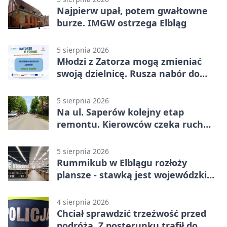
Najpierw upał, potem gwałtowne
burze. IMGW ostrzega Elbląg
5 sierpnia 2026
Młodzi z Zatorza mogą zmieniać
swoją dzielnicę. Rusza nabór do
akademii
5 sierpnia 2026
Na ul. Saperów kolejny etap
remontu. Kierowców czeka ruch
wahadłowy
5 sierpnia 2026
Rummikub w Elblągu rozłoży
plansze - stawką jest wojewódzki
awans
4 sierpnia 2026
Chciał sprawdzić trzeźwość przed
podróżą. Z posterunku trafił do