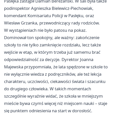
Pasłęka zastąpił Damian Bereżański. W sali była także
podinspektor Agnieszka Bielewicz-Piechowiak,
komendant Komisariatu Policji w Pasłęku, oraz
Wiesław Grzanka, przewodniczący rady rodziców.
W wystąpieniach nie było patosu na pokaz.
Dominował ton spokojny, ale ważny: zakończenie
szkoły to nie tylko zamknięcie rozdziału, lecz także
wejście w etap, w którym trzeba już samemu brać
odpowiedzialność za decyzje. Dyrektor Joanna
Majewska przypomniała, że lata spędzone w szkole to
nie wyłącznie wiedza z podręczników, ale też lekcja
charakteru, uczciwości, ciekawości świata i szacunku
do drugiego człowieka. W takich momentach
szczególnie wyraźnie widać, że szkoła w mniejszym
mieście bywa czymś więcej niż miejscem nauki – staje
się punktem odniesienia na start w dorosłość.