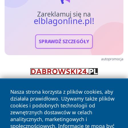
Zareklamuj się na
elblagonline.pl!
SPRAWDŹ SZCZEGÓŁY
autopromocja
Nasza strona korzysta z plików cookies, aby
działała prawidłowo. Używamy także plików
cookies i podobnych technologii od
zewnętrznych dostawców w celach
analitycznych, marketingowych i
Copyright © 2026 elblagonline.pl Wszystkie prawa
społecznościowych. Informacje te mogą być
zastrzeżone.