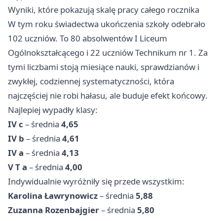
Wyniki, które pokazują skalę pracy całego rocznika
W tym roku świadectwa ukończenia szkoły odebrało
102 uczniów. To 80 absolwentów I Liceum
Ogólnokształcącego i 22 uczniów Technikum nr 1. Za
tymi liczbami stoją miesiące nauki, sprawdzianów i
zwykłej, codziennej systematyczności, która
najczęściej nie robi hałasu, ale buduje efekt końcowy.
Najlepiej wypadły klasy:
IV c
– średnia
4,65
IV b
– średnia
4,61
IV a
– średnia
4,13
V T a
– średnia
4,00
Indywidualnie wyróżniły się przede wszystkim:
Karolina Ławrynowicz
– średnia
5,88
Zuzanna Rozenbajgier
– średnia
5,80