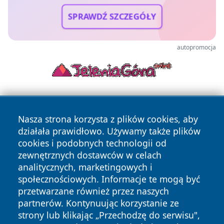
SPRAWDŹ SZCZEGÓŁY
autopromocja
Nasza strona korzysta z plików cookies, aby
działała prawidłowo. Używamy także plików
cookies i podobnych technologii od
zewnętrznych dostawców w celach
Copyright © 2026 elblagonline.pl Wszystkie prawa
analitycznych, marketingowych i
zastrzeżone.
społecznościowych. Informacje te mogą być
przetwarzane również przez naszych
partnerów. Kontynuując korzystanie ze
Polityka
Polityka
News
Autorzy
strony lub klikając „Przechodzę do serwisu",
Prywatności
Cookies