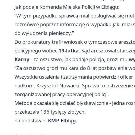
Jak podaje Komenda Miejska Policji w Elblągu:
“W tym przypadku sprawca miał posługiwać się met
rozmówcę poprzez informację o wypadku jaki miał
do wyłudzenia pieniędzy.”
Do prokuratury trafił wniosek o tymczasowe aresz
policyjnego wobec
19-latka
. Sąd aresztował starsz
Karny
- za oszustwo, jak podaje policja, grozi mu
wy
“Za oszustwo grozi mu kara do 8 lat pozbawienia wo
Wszystkie ustalenia i zatrzymania potwierdził oficer
nadkom. Krzysztof Nowacki. Sprawa to ostrzeżenie 
zorganizowanej pracy operacyjnej policji.
Metoda okazała się działać błyskawicznie - jedna ro
przekazała 136 tysięcy złotych.
na podstawie:
KMP Elbląg
.