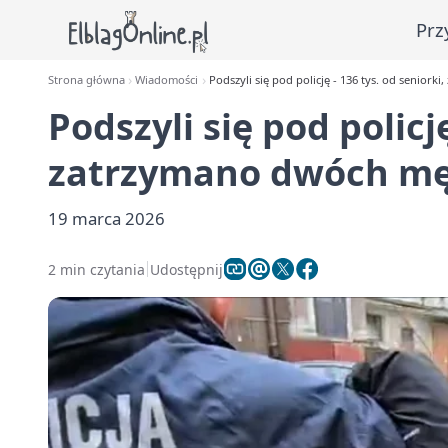
Prz
Strona główna
Wiadomości
Podszyli się pod policję - 136 tys. od senior
Podszyli się pod policję
zatrzymano dwóch mę
19 marca 2026
2 min czytania
Udostępnij