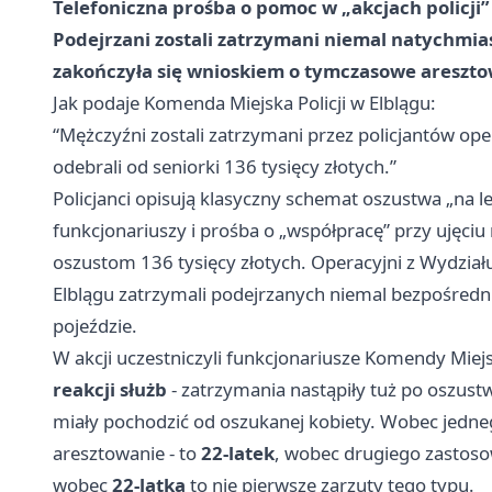
Telefoniczna prośba o pomoc w „akcjach policji”
Podejrzani zostali zatrzymani niemal natychmias
zakończyła się wnioskiem o tymczasowe areszto
Jak podaje Komenda Miejska Policji w Elblągu:
“Mężczyźni zostali zatrzymani przez policjantów opera
odebrali od seniorki 136 tysięcy złotych.”
Policjanci opisują klasyczny schemat oszustwa „na 
funkcjonariuszy i prośba o „współpracę” przy ujęciu
oszustom 136 tysięcy złotych. Operacyjni z Wydział
Elblągu zatrzymali podejrzanych niemal bezpośredni
pojeździe.
W akcji uczestniczyli funkcjonariusze Komendy Miejsk
reakcji służb
- zatrzymania nastąpiły tuż po oszustw
miały pochodzić od oszukanej kobiety. Wobec jed
aresztowanie - to
22-latek
, wobec drugiego zastoso
wobec
22-latka
to nie pierwsze zarzuty tego typu.