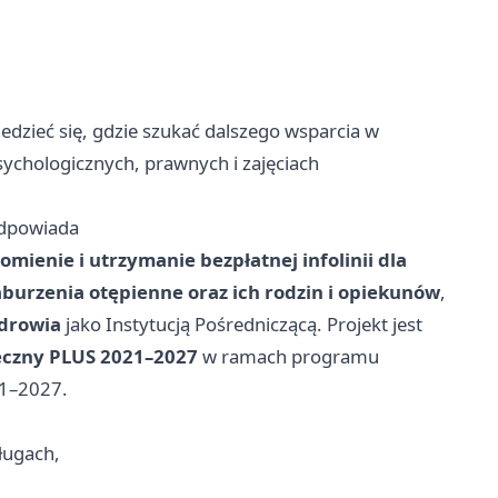
zieć się, gdzie szukać dalszego wsparcia w
sychologicznych, prawnych i zajęciach
 odpowiada
omienie i utrzymanie bezpłatnej infolinii dla
burzenia otępienne oraz ich rodzin i opiekunów
,
drowia
jako Instytucją Pośredniczącą. Projekt jest
eczny PLUS 2021–2027
w ramach programu
21–2027.
ługach,