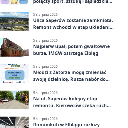
połączy sport, sztukę i sąsiedzkie
działania
5 sierpnia 2026
Ulica Saperów zostanie zamknięta.
Remont wchodzi w etap układania
asfaltu
5 sierpnia 2026
Najpierw upał, potem gwałtowne
burze. IMGW ostrzega Elbląg
5 sierpnia 2026
Młodzi z Zatorza mogą zmieniać
swoją dzielnicę. Rusza nabór do
akademii
5 sierpnia 2026
Na ul. Saperów kolejny etap
remontu. Kierowców czeka ruch
wahadłowy
5 sierpnia 2026
Rummikub w Elblągu rozłoży