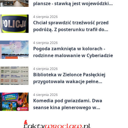
plansze - stawką jest wojewódzki
awans
4 sierpnia 2026
Chciał sprawdzić trzeźwość przed
podróżą. Z posterunku trafił do
więzienia
4 sierpnia 2026
Pogoda zamknięta w kolorach -
rodzinne malowanie w Cyberiadzie
4 sierpnia 2026
Biblioteka w Zielonce Pasłęckiej
przygotowała wakacje pełne
zagadek i slime’ów
4 sierpnia 2026
Komedia pod gwiazdami. Dwa
seanse kina plenerowego w
Pasłęku