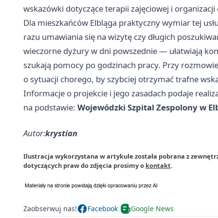
wskazówki dotyczące terapii zajęciowej i organizacji 
Dla mieszkańców Elbląga praktyczny wymiar tej usłu
razu umawiania się na wizytę czy długich poszukiwań
wieczorne dyżury w dni powszednie — ułatwiają ko
szukają pomocy po godzinach pracy. Przy rozmowi
o sytuacji chorego, by szybciej otrzymać trafne wsk
Informacje o projekcie i jego zasadach podaje realiz
na podstawie:
Wojewódzki Szpital Zespolony w El
Autor:
krystian
Ilustracja wykorzystana w artykule została pobrana z zewnętrz
dotyczących praw do zdjęcia prosimy o
kontakt
.
Zaobserwuj nas!
Facebook
Google News