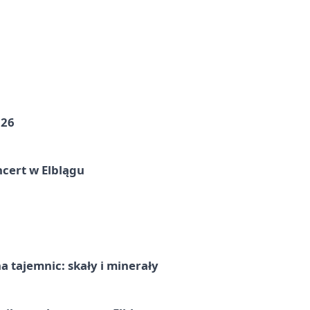
026
cert w Elblągu
 tajemnic: skały i minerały