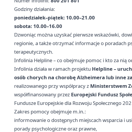
Numer infolinii:
800 201 801
Godziny działania:
poniedziałek–piątek: 10.00–21.00
sobota: 10.00–16.00
Dzwoniąc można uzyskać pierwsze wskazówki, dowied
regionie, a także otrzymać informacje o poradach p
terapeutycznych.
Infolinia Helpline – co obejmuje pomoc i kto za nią
Infolinia działa w ramach projektu
Helpline – uruch
osób chorych na chorobę Alzheimera lub inne za
realizowanego przy współpracy z
Ministerstwem Z
współfinansowany przez
Europejski Fundusz Społ
Fundusze Europejskie dla Rozwoju Społecznego 20
Zakres pomocy obejmuje m.in.:
informowanie o dostępnych miejscach wsparcia i us
porady psychologiczne oraz prawne,