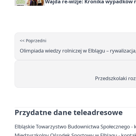
Wajda re-wizje: Kronika wypadków m
<< Poprzedni
Olimpiada wiedzy rolniczej w Elblągu – rywalizacj
Przedszkolaki ro
Przydatne dane teleadresowe
Elbląskie Towarzystwo Budownictwa Społecznego - ko
Międzyszkolny Ośrodek Sportowy w Elblągu - kontakt