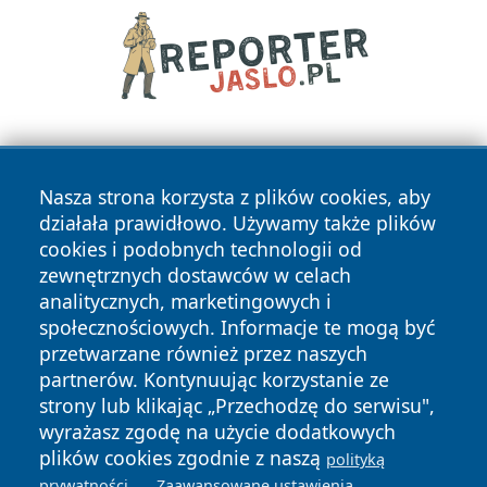
Nasza strona korzysta z plików cookies, aby
działała prawidłowo. Używamy także plików
cookies i podobnych technologii od
zewnętrznych dostawców w celach
Copyright © 2026 elblagonline.pl Wszystkie prawa
analitycznych, marketingowych i
zastrzeżone.
społecznościowych. Informacje te mogą być
przetwarzane również przez naszych
partnerów. Kontynuując korzystanie ze
Polityka
Polityka
News
Autorzy
strony lub klikając „Przechodzę do serwisu",
Prywatności
Cookies
wyrażasz zgodę na użycie dodatkowych
plików cookies zgodnie z naszą
polityką
.
.
prywatności
Zaawansowane ustawienia