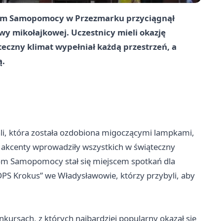
Dom Samopomocy w Przezmarku przyciągnął
y mikołajkowej. Uczestnicy mieli okazję
teczny klimat wypełniał każdą przestrzeń, a
ą.
ali, która została ozdobiona migoczącymi lampkami,
akcenty wprowadziły wszystkich w świąteczny
m Samopomocy stał się miejscem spotkań dla
DPS Krokus” we Władysławowie, którzy przybyli, aby
kursach, z których najbardziej popularny okazał się