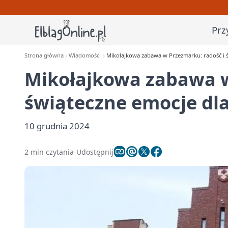
Prz
Strona główna
Wiadomości
Mikołajkowa zabawa w Przezmarku: radość i ś
Mikołajkowa zabawa w
świąteczne emocje dla
10 grudnia 2024
2 min czytania
Udostępnij