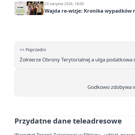
20 sierpnia 2026, 18:00
Wajda re-wizje: Kronika wypadków m
<< Poprzedni
Żołnierze Obrony Terytorialnej a ulga podatkowa d
Godkowo zdobywa wi
Przydatne dane teleadresowe
Warsztat Terapii Zajęciowej w Elblągu - udział, praco