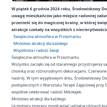
W piątek 6 grudnia 2024 roku, Środowiskowy 
uwagę mieszkańców jako miejsce radosnej zabaw
przenieść się do magicznej krainy, w której świą
atrakcje czekały na wszystkich z niecierpliwości
Świąteczna atmosfera w Przezmarku
Mnóstwo atrakcji dla każdego
Wspólnota i radość świąt
Świąteczna atmosfera w Przezmarku
Wszystko zaczęło się od starannego przystrojenia s
choinką oraz różnorodnymi dekoracjami. Czerwone 
nastrój. W tym wyjątkowym dniu, Środowiskowy Do
podopiecznych z Warsztatu Terapii Zajęciowej przy 
wspólnie celebrować radość Mikołajek.
Mnóstwo atrakcji dla każdego
Uczestnicy imprezy mogli wziąć udział w różnych kon