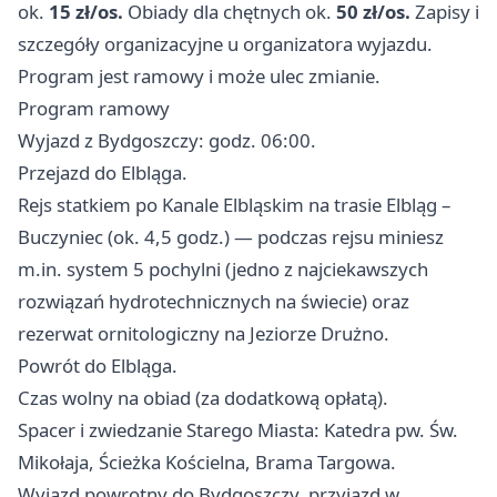
ok.
15 zł/os.
Obiady dla chętnych ok.
50 zł/os.
Zapisy i
szczegóły organizacyjne u organizatora wyjazdu.
Program jest ramowy i może ulec zmianie.
Program ramowy
Wyjazd z Bydgoszczy: godz. 06:00.
Przejazd do Elbląga.
Rejs statkiem po Kanale Elbląskim na trasie Elbląg –
Buczyniec (ok. 4,5 godz.) — podczas rejsu miniesz
m.in. system 5 pochylni (jedno z najciekawszych
rozwiązań hydrotechnicznych na świecie) oraz
rezerwat ornitologiczny na Jeziorze Drużno.
Powrót do Elbląga.
Czas wolny na obiad (za dodatkową opłatą).
Spacer i zwiedzanie Starego Miasta: Katedra pw. Św.
Mikołaja, Ścieżka Kościelna, Brama Targowa.
Wyjazd powrotny do Bydgoszczy, przyjazd w