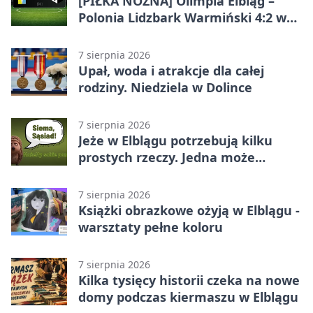
[PIŁKA NOŻNA] Olimpia Elbląg –
Polonia Lidzbark Warmiński 4:2 w
Betclic 3. Lidze Grupa 1 (Grupa I)
7 sierpnia 2026
Upał, woda i atrakcje dla całej
rodziny. Niedziela w Dolince
7 sierpnia 2026
Jeże w Elblągu potrzebują kilku
prostych rzeczy. Jedna może
ratować życie
7 sierpnia 2026
Książki obrazkowe ożyją w Elblągu -
warsztaty pełne koloru
7 sierpnia 2026
Kilka tysięcy historii czeka na nowe
domy podczas kiermaszu w Elblągu