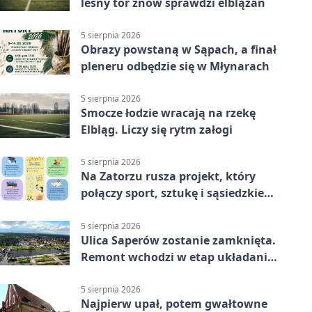
leśny tor znów sprawdzi elblążan
5 sierpnia 2026
Obrazy powstaną w Sąpach, a finał
pleneru odbędzie się w Młynarach
5 sierpnia 2026
Smocze łodzie wracają na rzekę
Elbląg. Liczy się rytm załogi
5 sierpnia 2026
Na Zatorzu rusza projekt, który
połączy sport, sztukę i sąsiedzkie
działania
5 sierpnia 2026
Ulica Saperów zostanie zamknięta.
Remont wchodzi w etap układania
asfaltu
5 sierpnia 2026
Najpierw upał, potem gwałtowne