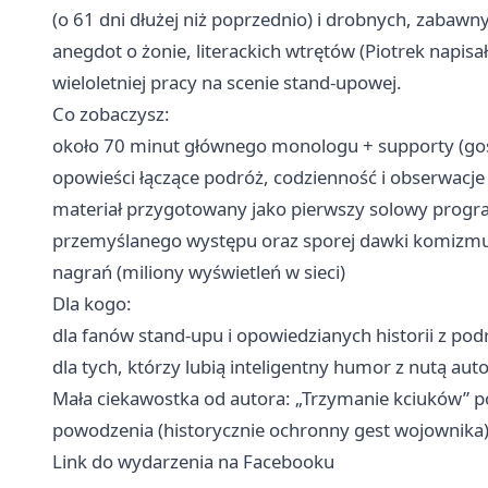
(o 61 dni dłużej niż poprzednio) i drobnych, zabawn
anegdot o żonie, literackich wtrętów (Piotrek napisał
wieloletniej pracy na scenie stand-upowej.
Co zobaczysz:
około 70 minut głównego monologu + supporty (goś
opowieści łączące podróż, codzienność i obserwacj
materiał przygotowany jako pierwszy solowy program
przemyślanego występu oraz sporej dawki komizm
nagrań (miliony wyświetleń w sieci)
Dla kogo:
dla fanów stand-upu i opowiedzianych historii z pod
dla tych, którzy lubią inteligentny humor z nutą aut
Mała ciekawostka od autora: „Trzymanie kciuków” poj
powodzenia (historycznie ochronny gest wojownika)
Link do wydarzenia na Facebooku