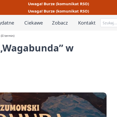
Uwaga! Burze (komunikat RSO)
Uwaga! Burze (komunikat RSO)
ydatne
Ciekawe
Zobacz
Kontakt
II termin)
 „Wagabunda” w