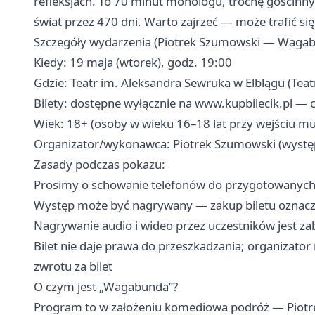
refleksjach. To 70 minut monologu, trochę gościnn
świat przez 470 dni. Warto zajrzeć — może trafić si
Szczegóły wydarzenia (Piotrek Szumowski — Waga
Kiedy: 19 maja (wtorek), godz. 19:00
Gdzie: Teatr im. Aleksandra Sewruka w Elblągu (Tea
Bilety: dostępne wyłącznie na www.kupbilecik.pl — 
Wiek: 18+ (osoby w wieku 16–18 lat przy wejściu m
Organizator/wykonawca: Piotrek Szumowski (wystę
Zasady podczas pokazu:
Prosimy o schowanie telefonów do przygotowanych 
Występ może być nagrywany — zakup biletu oznacza
Nagrywanie audio i wideo przez uczestników jest z
Bilet nie daje prawa do przeszkadzania; organizato
zwrotu za bilet
O czym jest „Wagabunda”?
Program to w założeniu komediowa podróż — Piotr