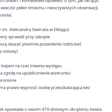
ych otwarć i komediowa opowieść o tym, jak okrążyć
ę wieczór pełen śmiechu i nieoczywistych obserwacji.
bunda)
tr im. Aleksandra Sewruka w Elblągu)
ceny sprawdź przy zakupie
uszą okazać pisemne pozwolenie rodziców)
p solowy)
kopert na czas trwania występu
 zgodę na upublicznienie wizerunku
abronione
r ma prawo wyprosić osobę przeszkadzającą bez
ek opowiada o swoim 470-dniowym okrążeniu świata