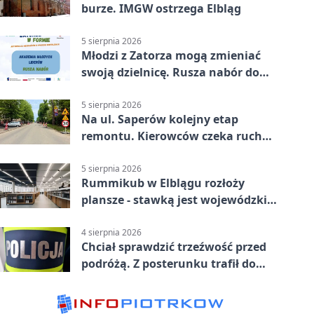
burze. IMGW ostrzega Elbląg
5 sierpnia 2026
Młodzi z Zatorza mogą zmieniać
swoją dzielnicę. Rusza nabór do
akademii
5 sierpnia 2026
Na ul. Saperów kolejny etap
remontu. Kierowców czeka ruch
wahadłowy
5 sierpnia 2026
Rummikub w Elblągu rozłoży
plansze - stawką jest wojewódzki
awans
4 sierpnia 2026
Chciał sprawdzić trzeźwość przed
podróżą. Z posterunku trafił do
więzienia