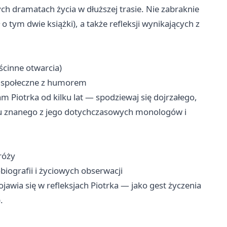
ych dramatach życia w dłuższej trasie. Nie zabraknie
 o tym dwie książki), a także refleksji wynikających z
cinne otwarcia)
e społeczne z humorem
 Piotrka od kilku lat — spodziewaj się dojrzałego,
u znanego z jego dotychczasowych monologów i
róży
obiografii i życiowych obserwacji
awia się w refleksjach Piotrka — jako gest życzenia
.