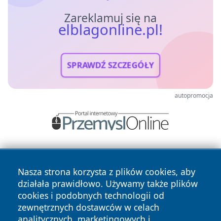
Zareklamuj się na
elblagonline.pl!
SPRAWDŹ SZCZEGÓŁY
autopromocja
Nasza strona korzysta z plików cookies, aby
działała prawidłowo. Używamy także plików
cookies i podobnych technologii od
zewnętrznych dostawców w celach
Copyright © 2026 elblagonline.pl Wszystkie prawa
analitycznych, marketingowych i
zastrzeżone.