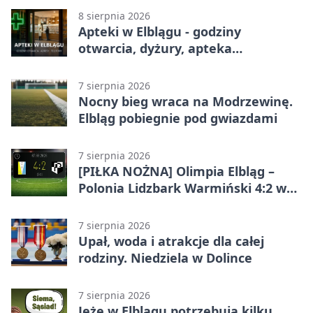
8 sierpnia 2026
Apteki w Elblągu - godziny
otwarcia, dyżury, apteka
całodobowa
7 sierpnia 2026
Nocny bieg wraca na Modrzewinę.
Elbląg pobiegnie pod gwiazdami
7 sierpnia 2026
[PIŁKA NOŻNA] Olimpia Elbląg –
Polonia Lidzbark Warmiński 4:2 w
Betclic 3. Lidze Grupa 1 (Grupa I)
7 sierpnia 2026
Upał, woda i atrakcje dla całej
rodziny. Niedziela w Dolince
7 sierpnia 2026
Jeże w Elblągu potrzebują kilku