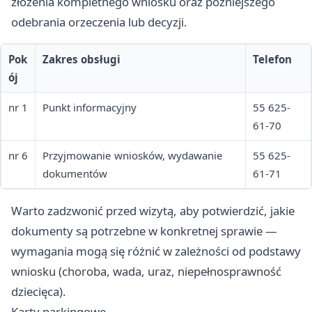
złożenia kompletnego wniosku oraz późniejszego
odebrania orzeczenia lub decyzji.
Pok
Zakres obsługi
Telefon
ój
nr 1
Punkt informacyjny
55 625-
61-70
nr 6
Przyjmowanie wniosków, wydawanie
55 625-
dokumentów
61-71
Warto zadzwonić przed wizytą, aby potwierdzić, jakie
dokumenty są potrzebne w konkretnej sprawie —
wymagania mogą się różnić w zależności od podstawy
wniosku (choroba, wada, uraz, niepełnosprawność
dziecięca).
Karty parkingowe