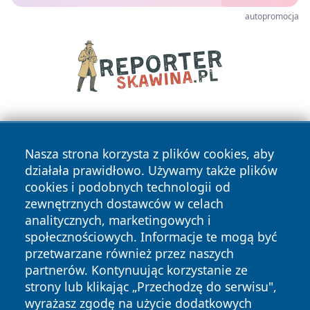
autopromocja
Nasza strona korzysta z plików cookies, aby
działała prawidłowo. Używamy także plików
cookies i podobnych technologii od
zewnętrznych dostawców w celach
Copyright © 2026 elblagonline.pl Wszystkie prawa
analitycznych, marketingowych i
zastrzeżone.
społecznościowych. Informacje te mogą być
przetwarzane również przez naszych
partnerów. Kontynuując korzystanie ze
Polityka
Polityka
News
Autorzy
strony lub klikając „Przechodzę do serwisu",
Prywatności
Cookies
wyrażasz zgodę na użycie dodatkowych