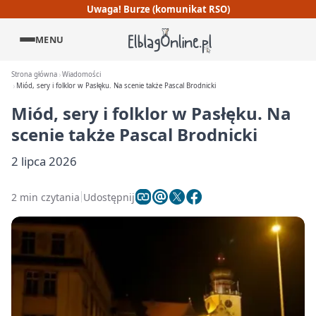
Uwaga! Burze (komunikat RSO)
MENU
Strona główna
Wiadomości
Miód, sery i folklor w Pasłęku. Na scenie także Pascal Brodnicki
Miód, sery i folklor w Pasłęku. Na
scenie także Pascal Brodnicki
2 lipca 2026
2 min czytania
Udostępnij