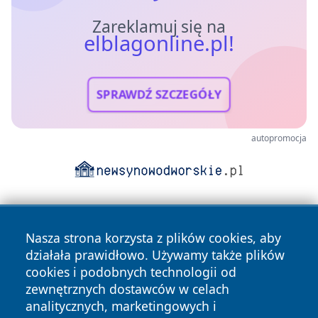
Zareklamuj się na
elblagonline.pl!
SPRAWDŹ SZCZEGÓŁY
autopromocja
Nasza strona korzysta z plików cookies, aby
działała prawidłowo. Używamy także plików
cookies i podobnych technologii od
zewnętrznych dostawców w celach
Copyright © 2026 elblagonline.pl Wszystkie prawa
analitycznych, marketingowych i
zastrzeżone.