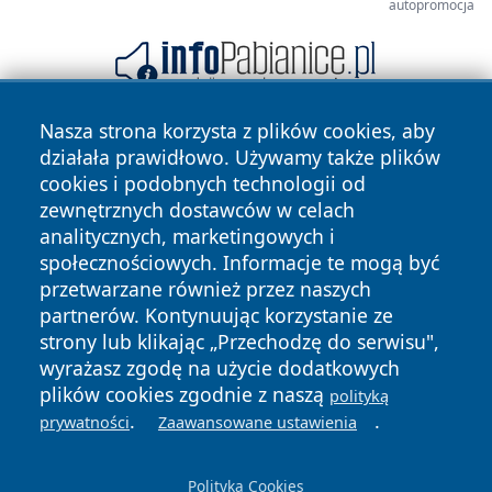
autopromocja
Nasza strona korzysta z plików cookies, aby
działała prawidłowo. Używamy także plików
cookies i podobnych technologii od
zewnętrznych dostawców w celach
analitycznych, marketingowych i
społecznościowych. Informacje te mogą być
Copyright © 2026 elblagonline.pl Wszystkie prawa
przetwarzane również przez naszych
zastrzeżone.
partnerów. Kontynuując korzystanie ze
strony lub klikając „Przechodzę do serwisu",
wyrażasz zgodę na użycie dodatkowych
Polityka
Polityka
News
Autorzy
plików cookies zgodnie z naszą
Prywatności
Cookies
polityką
.
.
prywatności
Zaawansowane ustawienia
Polityka Cookies