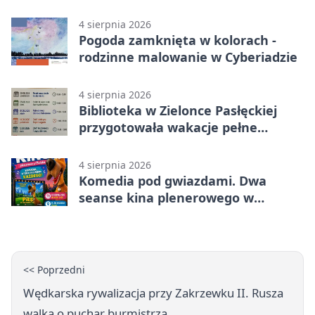
więzienia
4 sierpnia 2026
Pogoda zamknięta w kolorach -
rodzinne malowanie w Cyberiadzie
4 sierpnia 2026
Biblioteka w Zielonce Pasłęckiej
przygotowała wakacje pełne
zagadek i slime’ów
4 sierpnia 2026
Komedia pod gwiazdami. Dwa
seanse kina plenerowego w
Pasłęku
<< Poprzedni
Wędkarska rywalizacja przy Zakrzewku II. Rusza
walka o puchar burmistrza