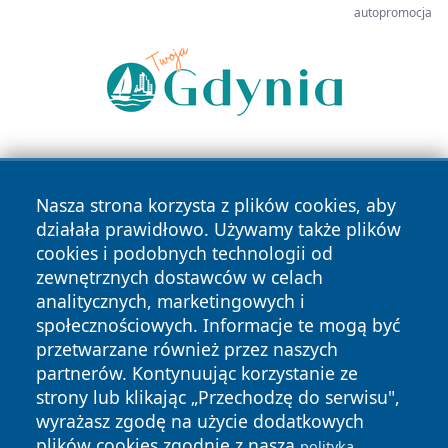
autopromocja
Nasza strona korzysta z plików cookies, aby
działała prawidłowo. Używamy także plików
cookies i podobnych technologii od
zewnętrznych dostawców w celach
Copyright © 2026 elblagonline.pl Wszystkie prawa
analitycznych, marketingowych i
zastrzeżone.
społecznościowych. Informacje te mogą być
przetwarzane również przez naszych
partnerów. Kontynuując korzystanie ze
Polityka
Polityka
News
Autorzy
strony lub klikając „Przechodzę do serwisu",
Prywatności
Cookies
wyrażasz zgodę na użycie dodatkowych
plików cookies zgodnie z naszą
polityką