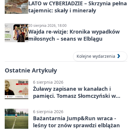
LATO w CYBERIADZIE – Skrzynia pełna
tajemnic: skały i minerały
20 sierpnia 2026, 18:00
Wajda re-wizje: Kronika wypadków
miłosnych – seans w Elblągu
Kolejne wydarzenia
Ostatnie Artykuły
6 sierpnia 2026
Żuławy zapisane w kanałach i
pamięci. Tomasz Słomczyński w
Elblągu
6 sierpnia 2026
Bażantarnia Jump&Run wraca -
leśny tor znów sprawdzi elblążan