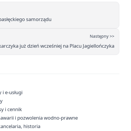
y pasłęckiego samorządu
Następny >>
karczyka już dzień wcześniej na Placu Jagiellończyka
 i e-usługi
ty
sy i cennik
a awarii i pozwolenia wodno-prawne
kancelaria, historia