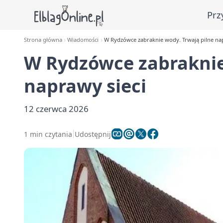
Prz
Strona główna
Wiadomości
W Rydzówce zabraknie wody. Trwają pilne nap
W Rydzówce zabraknie
naprawy sieci
12 czerwca 2026
1 min czytania
Udostępnij