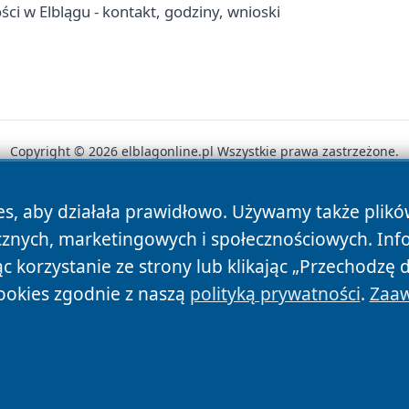
i w Elblągu - kontakt, godziny, wnioski
Copyright © 2026 elblagonline.pl Wszystkie prawa zastrzeżone.
es, aby działała prawidłowo. Używamy także plik
News
Autorzy
Polityka Prywatności
Polityka Cookie
cznych, marketingowych i społecznościowych. Inf
 korzystanie ze strony lub klikając „Przechodzę 
ookies zgodnie z naszą
polityką prywatności
.
Zaaw