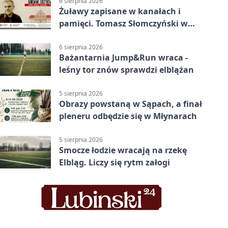
6 sierpnia 2026
Żuławy zapisane w kanałach i
pamięci. Tomasz Słomczyński w
Elblągu
6 sierpnia 2026
Bażantarnia Jump&Run wraca -
leśny tor znów sprawdzi elblążan
5 sierpnia 2026
Obrazy powstaną w Sąpach, a finał
pleneru odbędzie się w Młynarach
5 sierpnia 2026
Smocze łodzie wracają na rzekę
Elbląg. Liczy się rytm załogi