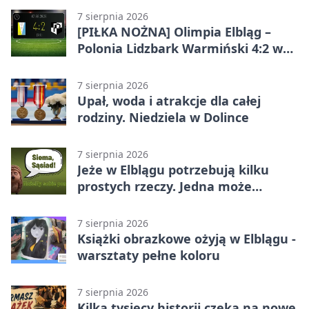
7 sierpnia 2026
[PIŁKA NOŻNA] Olimpia Elbląg –
Polonia Lidzbark Warmiński 4:2 w
Betclic 3. Lidze Grupa 1 (Grupa I)
7 sierpnia 2026
Upał, woda i atrakcje dla całej
rodziny. Niedziela w Dolince
7 sierpnia 2026
Jeże w Elblągu potrzebują kilku
prostych rzeczy. Jedna może
ratować życie
7 sierpnia 2026
Książki obrazkowe ożyją w Elblągu -
warsztaty pełne koloru
7 sierpnia 2026
Kilka tysięcy historii czeka na nowe