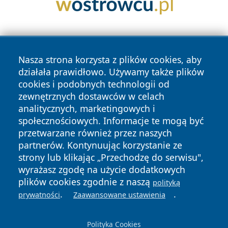
Nasza strona korzysta z plików cookies, aby
działała prawidłowo. Używamy także plików
cookies i podobnych technologii od
zewnętrznych dostawców w celach
Copyright © 2026 elblagonline.pl Wszystkie prawa
analitycznych, marketingowych i
zastrzeżone.
społecznościowych. Informacje te mogą być
przetwarzane również przez naszych
partnerów. Kontynuując korzystanie ze
Polityka
Polityka
News
Autorzy
strony lub klikając „Przechodzę do serwisu",
Prywatności
Cookies
wyrażasz zgodę na użycie dodatkowych
plików cookies zgodnie z naszą
polityką
.
.
prywatności
Zaawansowane ustawienia
Polityka Cookies