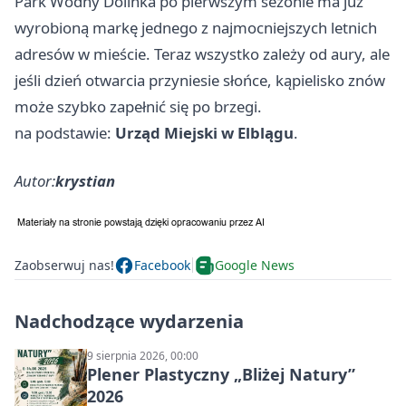
Park Wodny Dolinka po pierwszym sezonie ma już
wyrobioną markę jednego z najmocniejszych letnich
adresów w mieście. Teraz wszystko zależy od aury, ale
jeśli dzień otwarcia przyniesie słońce, kąpielisko znów
może szybko zapełnić się po brzegi.
na podstawie:
Urząd Miejski w Elblągu
.
Autor:
krystian
Zaobserwuj nas!
Facebook
Google News
Nadchodzące wydarzenia
9 sierpnia 2026, 00:00
Plener Plastyczny „Bliżej Natury”
2026