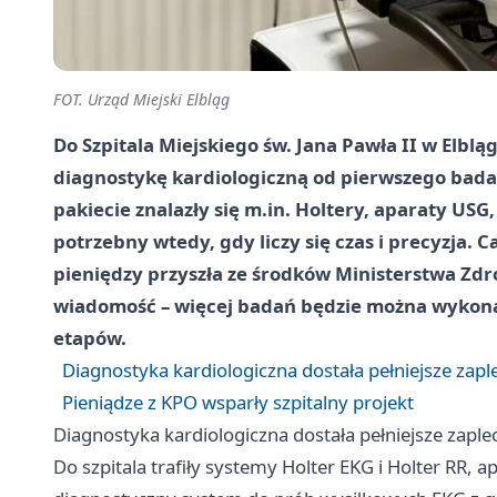
FOT. Urząd Miejski Elbląg
Do Szpitala Miejskiego św. Jana Pawła II w Elbl
diagnostykę kardiologiczną od pierwszego bada
pakiecie znalazły się m.in. Holtery, aparaty USG,
potrzebny wtedy, gdy liczy się czas i precyzja. C
pieniędzy przyszła ze środków Ministerstwa Zd
wiadomość – więcej badań będzie można wykonać 
etapów.
Diagnostyka kardiologiczna dostała pełniejsze zapl
Pieniądze z KPO wsparły szpitalny projekt
Diagnostyka kardiologiczna dostała pełniejsze zaple
Do szpitala trafiły systemy Holter EKG i Holter RR, 