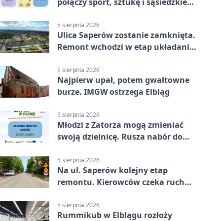
połączy sport, sztukę i sąsiedzkie
działania
5 sierpnia 2026
Ulica Saperów zostanie zamknięta.
Remont wchodzi w etap układania
asfaltu
5 sierpnia 2026
Najpierw upał, potem gwałtowne
burze. IMGW ostrzega Elbląg
5 sierpnia 2026
Młodzi z Zatorza mogą zmieniać
swoją dzielnicę. Rusza nabór do
akademii
5 sierpnia 2026
Na ul. Saperów kolejny etap
remontu. Kierowców czeka ruch
wahadłowy
5 sierpnia 2026
Rummikub w Elblągu rozłoży