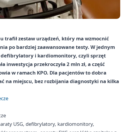
ągu trafił zestaw urządzeń, który ma wzmocnić
nia po bardziej zaawansowane testy. W jednym
 defibrylatory i kardiomonitory, czyli sprzęt
ała inwestycja przekroczyła 2 mln zł, a część
rowia w ramach KPO. Dla pacjentów to dobra
na miejscu, bez rozbijania diagnostyki na kilka
ecze
cze
aparaty USG, defibrylatory, kardiomonitory,