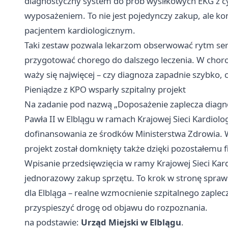
diagnostyczny system do prób wysiłkowych EKG z cy
wyposażeniem. To nie jest pojedynczy zakup, ale ko
pacjentem kardiologicznym.
Taki zestaw pozwala lekarzom obserwować rytm serc
przygotować chorego do dalszego leczenia. W choro
waży się najwięcej – czy diagnoza zapadnie szybko, 
Pieniądze z KPO wsparły szpitalny projekt
Na zadanie pod nazwą „Doposażenie zaplecza diagnos
Pawła II w Elblągu w ramach Krajowej Sieci Kardiolog
dofinansowania ze środków Ministerstwa Zdrowia. Wa
projekt został domknięty także dzięki pozostałemu 
Wpisanie przedsięwzięcia w ramy Krajowej Sieci Kardi
jednorazowy zakup sprzętu. To krok w stronę sprawn
dla Elbląga – realne wzmocnienie szpitalnego zaplec
przyspieszyć drogę od objawu do rozpoznania.
na podstawie:
Urząd Miejski w Elblągu
.