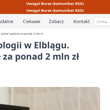
Uwaga! Burze (komunikat RSO)
Uwaga! Burze (komunikat RSO)
ydatne
Ciekawe
Zobacz
Kontakt
 zyskał zaplecze za ponad 2 mln zł
logii w Elblągu.
e za ponad 2 mln zł