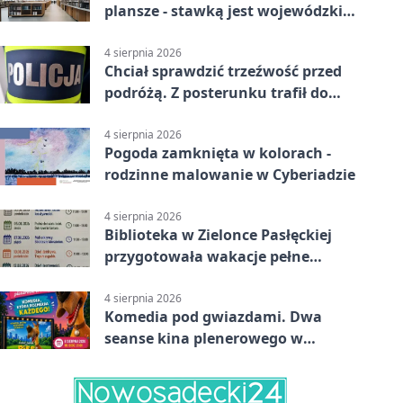
plansze - stawką jest wojewódzki
awans
4 sierpnia 2026
Chciał sprawdzić trzeźwość przed
podróżą. Z posterunku trafił do
więzienia
4 sierpnia 2026
Pogoda zamknięta w kolorach -
rodzinne malowanie w Cyberiadzie
4 sierpnia 2026
Biblioteka w Zielonce Pasłęckiej
przygotowała wakacje pełne
zagadek i slime’ów
4 sierpnia 2026
Komedia pod gwiazdami. Dwa
seanse kina plenerowego w
Pasłęku