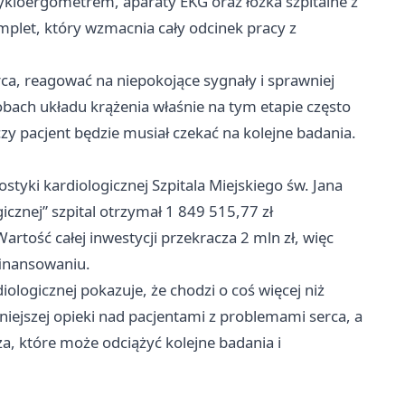
kloergometrem, aparaty EKG oraz łóżka szpitalne z
mplet, który wzmacnia cały odcinek pracy z
a, reagować na niepokojące sygnały i sprawniej
bach układu krążenia właśnie na tym etapie często
czy pacjent będzie musiał czekać na kolejne badania.
tyki kardiologicznej Szpitala Miejskiego św. Jana
icznej” szpital otrzymał 1 849 515,77 zł
rtość całej inwestycji przekracza 2 mln zł, więc
finansowaniu.
ologicznej pokazuje, że chodzi o coś więcej niż
iejszej opieki nad pacjentami z problemami serca, a
za, które może odciążyć kolejne badania i