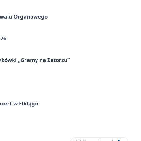
tiwalu Organowego
026
ykówki „Gramy na Zatorzu”
cert w Elblągu