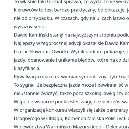
To właśnie taki format sprawia, że wydarzenie wykr
kierowców to test bardzo praktyczny, bo pokazuje,
nie od przypadku. W czasach, gdy na ulicach łatwo 
wyraźny sens.
Dawid Kamiński stanął na najwyższym stopniu pod
Najlepszy w tegorocznej edycji okazał się Dawid Kam
trzecie Sławomir Owocki. Wynik podium pokazuje, ż
jazdy, opanowanie i unikanie błędów, które na co d
klasyfikacja.
Rywalizacja miała też wymiar symboliczny. Tytuł najl
To sygnał, że bezpieczna jazda może i powinna iść w
nieustannie ćwiczyć, także poza szkolną ławką czy e
Wspólne wsparcie podkreśliło wagę bezpieczeństwa
W organizację konkursu włączyli się także partner
Drogowego w Elblągu, Komenda Miejska Policji w El
Województwa Warmińsko Mazurskiego – Delegatura w