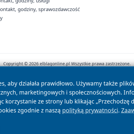
takt, godziny, usługi
 kontakt, godziny, sprawozdawczość
ty
Copyright © 2026 elblagonline.pl Wszystkie prawa zastrzeżone.
es, aby działała prawidłowo. Używamy także plik
News
Autorzy
Polityka Prywatności
Polityka Cookie
cznych, marketingowych i społecznościowych. Inf
 korzystanie ze strony lub klikając „Przechodzę 
ookies zgodnie z naszą
polityką prywatności
.
Zaaw