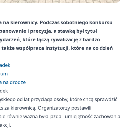
a na kierownicy. Podczas sobotniego konkursu
panowanie i precyzja, a stawką był tytuł
ydarzeń, które łączą rywalizację z bardzo
 także współpraca instytucji, które na co dzień
.
padek
dium
a na drodze
adek
skiego od lat przyciąga osoby, które chcą sprawdzić
eks za kierownicą. Organizatorzy postawili
 ale równie ważna była jazda i umiejętność zachowania
kcji.