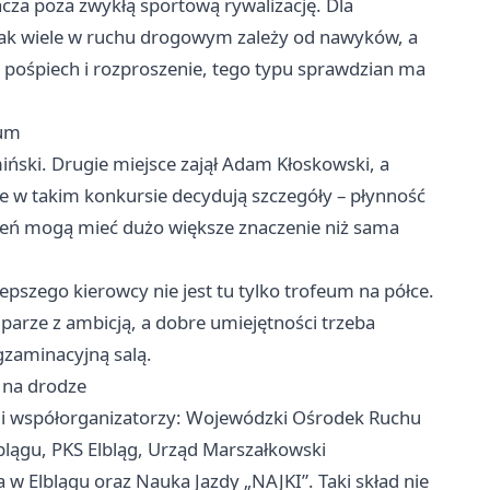
acza poza zwykłą sportową rywalizację. Dla
 jak wiele w ruchu drogowym zależy od nawyków, a
o pośpiech i rozproszenie, tego typu sprawdzian ma
ium
iński. Drugie miejsce zajął Adam Kłoskowski, a
e w takim konkursie decydują szczegóły – płynność
zień mogą mieć dużo większe znaczenie niż sama
epszego kierowcy nie jest tu tylko trofeum na półce.
 parze z ambicją, a dobre umiejętności trzeba
gzaminacyjną salą.
 na drodze
zy i współorganizatorzy: Wojewódzki Ośrodek Ruchu
blągu, PKS Elbląg, Urząd Marszałkowski
 Elblągu oraz Nauka Jazdy „NAJKI”. Taki skład nie