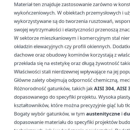
Materiał ten znajduje zastosowanie zarówno w konst
wykończeniowych. W obiektach przemysłowych i uży
wykorzystywane są do tworzenia rusztowań, wsporn
swojej wytrzymałości i elastyczności przenoszą znac
W sektorze mieszkaniowym i komercyjnym stal nierd
okładzin elewacyjnych czy profili okiennych. Dodat
dachowe oraz obudowy kominów korzystają z właśc
przekłada się na estetykę oraz długą żywotność taki
Właściwości stali nierdzewnej wpływające na jej pop
Główne zalety obejmują odporność chemiczną, mec
Różnorodność gatunków, takich jak
AISI 304
,
AISI 
dopasowanego do specyfiki projektu. Wysoka plastyc
kształtowników, które można precyzyjnie giąć lub tł
Bogaty wybór gatunków, w tym
austenityczne
i
du
dopasowanie materiału do specyfiki projektów bu