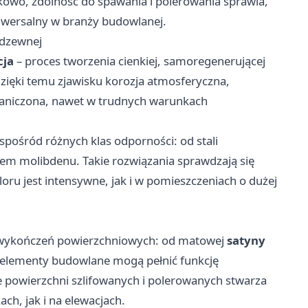
kowo, zdolność do spawania i polerowania sprawia,
niwersalny w branży budowlanej.
rdzewnej
cja
– proces tworzenia cienkiej, samoregenerującej
zięki temu zjawisku korozja atmosferyczna,
raniczona, nawet w trudnych warunkach
pośród różnych klas odporności: od stali
em molibdenu. Takie rozwiązania sprawdzają się
oru jest intensywne, jak i w pomieszczeniach o dużej
ą wykończeń powierzchniowych: od matowej
satyny
u elementy budowlane mogą pełnić funkcję
e powierzchni szlifowanych i polerowanych stwarza
ch, jak i na elewacjach.