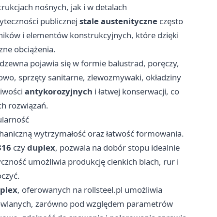
rukcjach nośnych, jak i w detalach
teczności publicznej
stale austenityczne
często
ików i elementów konstrukcyjnych, które dzięki
zne obciążenia.
zewna pojawia się w formie balustrad, poręczy,
kowo, sprzęty sanitarne, zlewozmywaki, okładziny
iwości
antykorozyjnych
i łatwej konserwacji, co
ch rozwiązań.
ularność
haniczną wytrzymałość oraz łatwość formowania.
316
czy
duplex
, pozwala na dobór stopu idealnie
zność umożliwia produkcję cienkich blach, rur i
oczyć.
plex
, oferowanych na
rollsteel.pl
umożliwia
dowlanych, zarówno pod względem parametrów