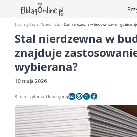
Prz
Strona główna
Wiadomości
Stal nierdzewna w budownictwie – gdzie znajd
Stal nierdzewna w bud
znajduje zastosowanie 
wybierana?
10 maja 2026
3 min czytania
Udostępnij