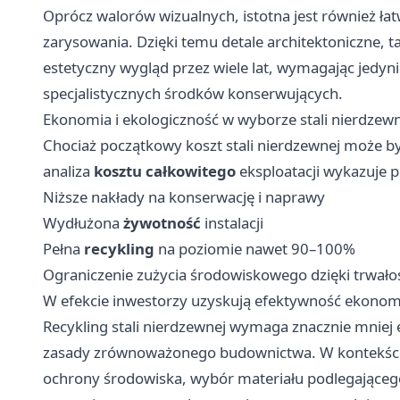
Oprócz walorów wizualnych, istotna jest również ła
zarysowania. Dzięki temu detale architektoniczne, ta
estetyczny wygląd przez wiele lat, wymagając jedy
specjalistycznych środków konserwujących.
Ekonomia i ekologiczność w wyborze stali nierdzewn
Chociaż początkowy koszt stali nierdzewnej może b
analiza
kosztu całkowitego
eksploatacji wykazuje 
Niższe nakłady na konserwację i naprawy
Wydłużona
żywotność
instalacji
Pełna
recykling
na poziomie nawet 90–100%
Ograniczenie zużycia środowiskowego dzięki trwało
W efekcie inwestorzy uzyskują efektywność ekono
Recykling stali nierdzewnej wymaga znacznie mniej e
zasady zrównoważonego budownictwa. W kontekście c
ochrony środowiska, wybór materiału podlegające