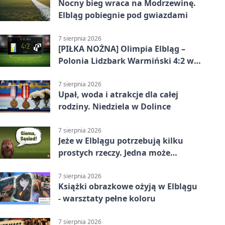
Nocny bieg wraca na Modrzewinę.
Elbląg pobiegnie pod gwiazdami
7 sierpnia 2026
[PIŁKA NOŻNA] Olimpia Elbląg –
Polonia Lidzbark Warmiński 4:2 w
Betclic 3. Lidze Grupa 1 (Grupa I)
7 sierpnia 2026
Upał, woda i atrakcje dla całej
rodziny. Niedziela w Dolince
7 sierpnia 2026
Jeże w Elblągu potrzebują kilku
prostych rzeczy. Jedna może
ratować życie
7 sierpnia 2026
Książki obrazkowe ożyją w Elblągu
- warsztaty pełne koloru
7 sierpnia 2026