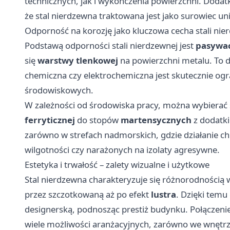
technicznych, jak i wykończenia powierzchni. Dodat
że stal nierdzewna traktowana jest jako surowiec u
Odporność na korozję jako kluczowa cecha stali nie
Podstawą odporności stali nierdzewnej jest
pasywa
się
warstwy tlenkowej
na powierzchni metalu. To d
chemiczna czy elektrochemiczna jest skutecznie og
środowiskowych.
W zależności od środowiska pracy, można wybierać s
ferryticznej
do stopów
martensycznych
z dodatki
zarówno w strefach nadmorskich, gdzie działanie chl
wilgotności czy narażonych na izolaty agresywne.
Estetyka i trwałość – zalety wizualne i użytkowe
Stal nierdzewna charakteryzuje się różnorodności
przez szczotkowaną aż po efekt
lustra
. Dzięki tem
designerską, podnosząc prestiż budynku. Połączeni
wiele możliwości aranżacyjnych, zarówno we wnętrza