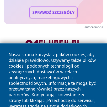
SPRAWDŹ SZCZEGÓŁY
autopromocja
Nasza strona korzysta z plików cookies, aby
działała prawidłowo. Używamy także plików
cookies i podobnych technologii od
zewnętrznych dostawców w celach
analitycznych, marketingowych i
społecznościowych. Informacje te mogą być
przetwarzane również przez naszych
Copyright © 2026 elblagonline.pl Wszystkie prawa
partnerów. Kontynuując korzystanie ze
zastrzeżone.
strony lub klikając „Przechodzę do serwisu",
wyrażasz zgodę na użycie dodatkowych