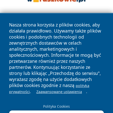
Nasza strona korzysta z plików cookies, aby
działała prawidłowo. Używamy także plików
cookies i podobnych technologii od
zewnętrznych dostawców w celach
Copyright © 2026 elblagonline.pl Wszystkie prawa
analitycznych, marketingowych i
zastrzeżone.
społecznościowych. Informacje te mogą być
przetwarzane również przez naszych
partnerów. Kontynuując korzystanie ze
Polityka
Polityka
News
Autorzy
strony lub klikając „Przechodzę do serwisu",
Prywatności
Cookies
wyrażasz zgodę na użycie dodatkowych
plików cookies zgodnie z naszą
polityką
.
.
prywatności
Zaawansowane ustawienia
Polityka Cookies