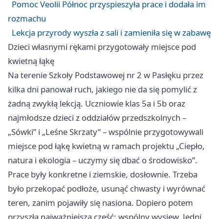
Pomoc Veolii Północ przyspieszyła prace i dodała im
rozmachu
Lekcja przyrody wyszła z sali i zamieniła się w zabawę
Dzieci własnymi rękami przygotowały miejsce pod
kwietną łąkę
Na terenie Szkoły Podstawowej nr 2 w Pasłęku przez
kilka dni panował ruch, jakiego nie da się pomylić z
żadną zwykłą lekcją. Uczniowie klas 5a i 5b oraz
najmłodsze dzieci z oddziałów przedszkolnych –
„Sówki” i „Leśne Skrzaty” – wspólnie przygotowywali
miejsce pod łąkę kwietną w ramach projektu „Ciepło,
natura i ekologia – uczymy się dbać o środowisko”.
Prace były konkretne i ziemskie, dosłownie. Trzeba
było przekopać podłoże, usunąć chwasty i wyrównać
teren, zanim pojawiły się nasiona. Dopiero potem
przyszła najważniejsza część: wspólny wysiew. Jedni