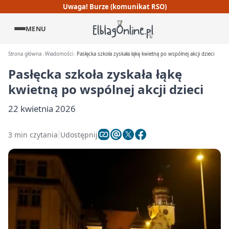
Uwaga! Burze (komunikat RSO)
MENU
Strona główna
Wiadomości
Pasłęcka szkoła zyskała łąkę kwietną po wspólnej akcji dzieci
Pasłęcka szkoła zyskała łąkę
kwietną po wspólnej akcji dzieci
22 kwietnia 2026
3 min czytania
Udostępnij