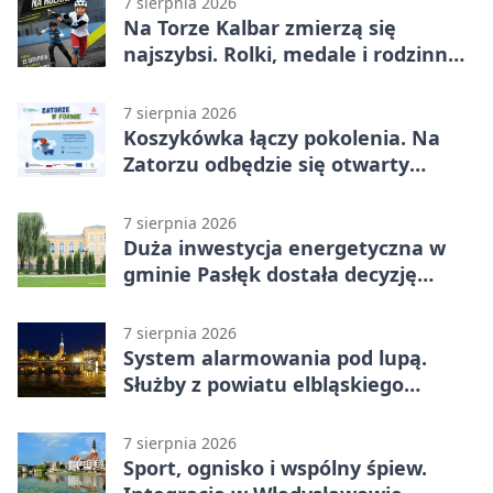
7 sierpnia 2026
Na Torze Kalbar zmierzą się
najszybsi. Rolki, medale i rodzinna
zabawa
7 sierpnia 2026
Koszykówka łączy pokolenia. Na
Zatorzu odbędzie się otwarty
turniej
7 sierpnia 2026
Duża inwestycja energetyczna w
gminie Pasłęk dostała decyzję
środowiskową
7 sierpnia 2026
System alarmowania pod lupą.
Służby z powiatu elbląskiego
sprawdziły procedury
7 sierpnia 2026
Sport, ognisko i wspólny śpiew.