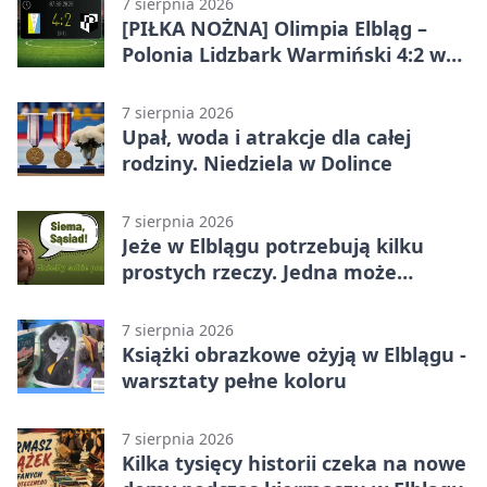
7 sierpnia 2026
[PIŁKA NOŻNA] Olimpia Elbląg –
Polonia Lidzbark Warmiński 4:2 w
Betclic 3. Lidze Grupa 1 (Grupa I)
7 sierpnia 2026
Upał, woda i atrakcje dla całej
rodziny. Niedziela w Dolince
7 sierpnia 2026
Jeże w Elblągu potrzebują kilku
prostych rzeczy. Jedna może
ratować życie
7 sierpnia 2026
Książki obrazkowe ożyją w Elblągu -
warsztaty pełne koloru
7 sierpnia 2026
Kilka tysięcy historii czeka na nowe