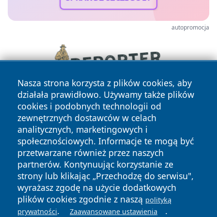
autopromocja
Nasza strona korzysta z plików cookies, aby
działała prawidłowo. Używamy także plików
cookies i podobnych technologii od
zewnętrznych dostawców w celach
analitycznych, marketingowych i
społecznościowych. Informacje te mogą być
przetwarzane również przez naszych
partnerów. Kontynuując korzystanie ze
Copyright © 2026 elblagonline.pl Wszystkie prawa
zastrzeżone.
strony lub klikając „Przechodzę do serwisu",
wyrażasz zgodę na użycie dodatkowych
plików cookies zgodnie z naszą
polityką
Polityka
Polityka
.
.
prywatności
Zaawansowane ustawienia
News
Autorzy