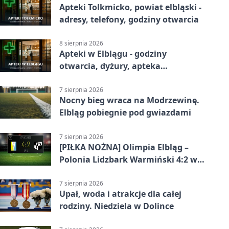
Apteki Tolkmicko, powiat elbląski -
adresy, telefony, godziny otwarcia
8 sierpnia 2026
Apteki w Elblągu - godziny
otwarcia, dyżury, apteka
całodobowa
7 sierpnia 2026
Nocny bieg wraca na Modrzewinę.
Elbląg pobiegnie pod gwiazdami
7 sierpnia 2026
[PIŁKA NOŻNA] Olimpia Elbląg –
Polonia Lidzbark Warmiński 4:2 w
Betclic 3. Lidze Grupa 1 (Grupa I)
7 sierpnia 2026
Upał, woda i atrakcje dla całej
rodziny. Niedziela w Dolince