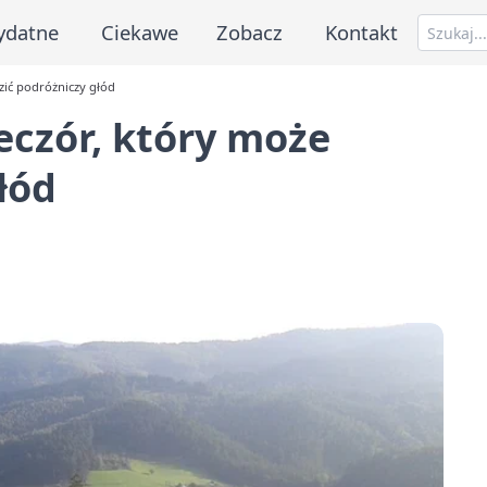
ydatne
Ciekawe
Zobacz
Kontakt
zić podróżniczy głód
eczór, który może
łód