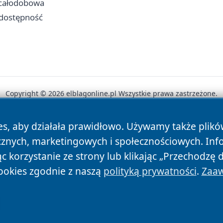
a całodobowa
i dostępność
Copyright © 2026 elblagonline.pl Wszystkie prawa zastrzeżone.
es, aby działała prawidłowo. Używamy także plik
News
Autorzy
Polityka Prywatności
Polityka Cookie
cznych, marketingowych i społecznościowych. Inf
 korzystanie ze strony lub klikając „Przechodzę 
ookies zgodnie z naszą
polityką prywatności
.
Zaaw