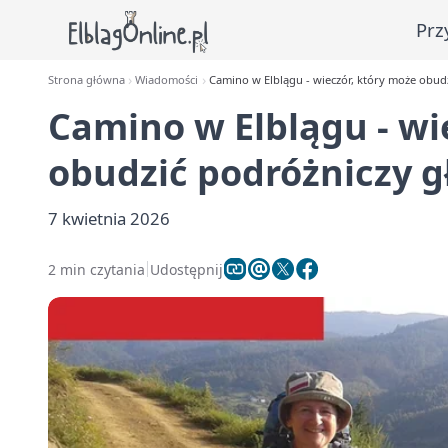
Prz
Strona główna
Wiadomości
Camino w Elblągu - wieczór, który może obud
Camino w Elblągu - wi
obudzić podróżniczy g
7 kwietnia 2026
2 min czytania
Udostępnij