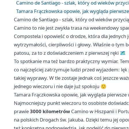
Camino de Santiago - szlak, który od wieków przyc
Tamara Frączkowska opowie, jak wygląda pierwsze 
Camino de Santiago - szlak, który od wieków przyci
Camino to nie jest zwykła trasa na weekendowy spacer
Compostela i opowieść o drodze, która dla jednych j
wytrzymałości, cierpliwości i głowy. Właśnie o tym
patosu, za to z doświadczeniem z pierwszej ręki 🗺️
To spotkanie ma też bardzo praktyczny wymiar. Tema
co najczęściej zatrzymuje ludzi przed wyjazdem: lęk
takiej wyprawy. W tle zostaje jednak coś jeszcze waż
jednego wieczoru i nie daje już spokoju 🙂
Tamara Frączkowska opowie, jak wygląda pierwsze w
Najmocniejszy punkt wieczoru to osobiste doświadc
prawie
3000 kilometrów
Camino w Hiszpanii i Portu
na polskich Drogach św. Jakuba. Dzięki temu jej opow
też konkretną podpowiedzią, jak podejść do pierwsze