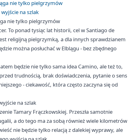
iąga nie tylko pielgrzymów
wyjście na szlak
ąga nie tylko pielgrzymów
. To ponad tysiąc lat historii, cel w Santiago de
est religijną pielgrzymką, a dla innych sprawdzianem
 będzie można posłuchać w Elblągu - bez zbędnego
tem będzie nie tylko sama idea Camino, ale też to,
 przed trudnością, brak doświadczenia, pytanie o sens
niejszego - ciekawość, która często zaczyna się od
yjście na szlak
zenie Tamary Frączkowskiej. Przeszła samotnie
galii, a do tego ma za sobą również wiele kilometrów
ieść nie będzie tylko relacją z dalekiej wyprawy, ale
go wyjścia na szlak.