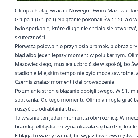
Olimpia Elbląg wraca z
Nowego Dworu Mazowiecki
Grupa 1 (Grupa I) elblążanie pokonali Świt 1:0, a o 
było spotkanie, które długo nie chciało się otworzyć, 
skuteczności.
Pierwsza połowa nie przyniosła bramek, a obraz gry
błąd albo jeden lepszy moment w polu karnym. Oli
Mazowieckiego, musiała uzbroić się w spokój, bo Św
stadionie Miejskim tempo nie było może zawrotne, al
Czernis znalazł moment i dał prowadzenie
Po zmianie stron elblążanie dopięli swego. W 51. minuc
spotkania. Od tego momentu Olimpia mogła grać bard
ruszyć do odrabiania strat.
To właśnie ten jeden moment zrobił różnicę. W me
bramką, elbląska drużyna okazała się bardziej konkr
Elbląga to ważny sygnał, bo wyjazdowe zwycięstwo