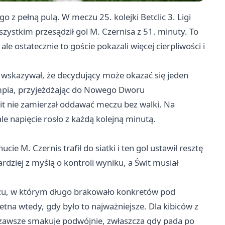
ego
z pełną pulą. W meczu 25. kolejki Betclic 3. Ligi
wszystkim przesądził gol M. Czernisa z 51. minuty. To
ale ostatecznie to goście pokazali więcej cierpliwości i
 wskazywał, że decydujący może okazać się jeden
mpia, przyjeżdżając do Nowego Dworu
it nie zamierzał oddawać meczu bez walki. Na
e napięcie rosło z każdą kolejną minutą.
ie M. Czernis trafił do siatki i ten gol ustawił resztę
ziej z myślą o kontroli wyniku, a Świt musiał
czu, w którym długo brakowało konkretów pod
etna wtedy, gdy było to najważniejsze. Dla kibiców z
 zawsze smakuje podwójnie, zwłaszcza gdy pada po