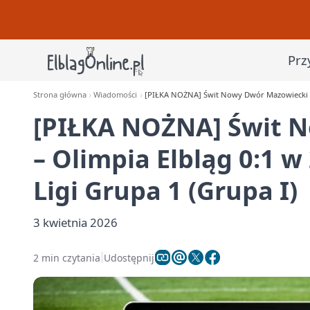
Prz
Strona główna
Wiadomości
[PIŁKA NOŻNA] Świt Nowy Dwór Mazowiecki – Ol
[PIŁKA NOŻNA] Świt 
– Olimpia Elbląg 0:1 w 
Ligi Grupa 1 (Grupa I)
3 kwietnia 2026
2 min czytania
Udostępnij