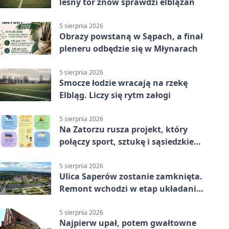
leśny tor znów sprawdzi elblążan
5 sierpnia 2026
Obrazy powstaną w Sąpach, a finał
pleneru odbędzie się w Młynarach
5 sierpnia 2026
Smocze łodzie wracają na rzekę
Elbląg. Liczy się rytm załogi
5 sierpnia 2026
Na Zatorzu rusza projekt, który
połączy sport, sztukę i sąsiedzkie
działania
5 sierpnia 2026
Ulica Saperów zostanie zamknięta.
Remont wchodzi w etap układania
asfaltu
5 sierpnia 2026
Najpierw upał, potem gwałtowne